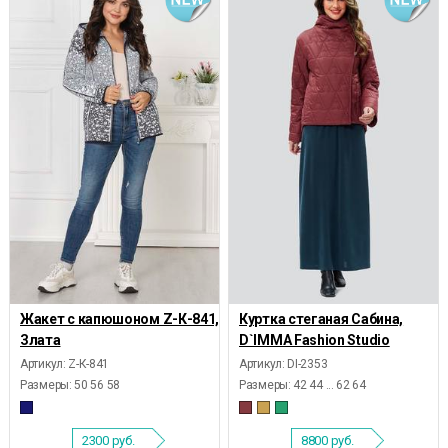
Жакет с капюшоном Z-К-841,
Куртка стеганая Сабина,
Злата
D`IMMA Fashion Studio
Артикул: Z-К-841
Артикул: DI-2353
Размеры:
50 56 58
Размеры:
42 44 ... 62 64
2300
руб.
8800
руб.