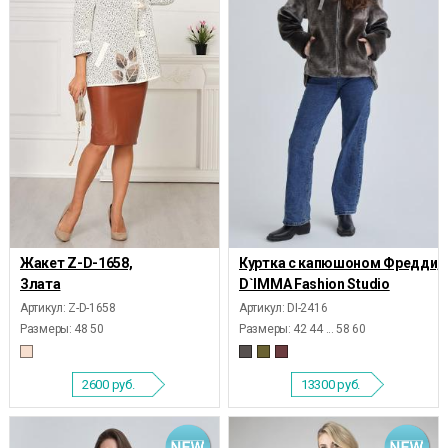
Жакет Z-D-1658,
Куртка с капюшоном Фредди,
Злата
D`IMMA Fashion Studio
Артикул: Z-D-1658
Артикул: DI-2416
Размеры:
48 50
Размеры:
42 44 ... 58 60
2600
руб.
13300
руб.