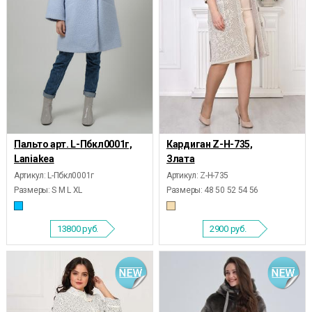
Пальто арт. L-Пбкл0001г,
Кардиган Z-Н-735,
Laniakea
Злата
Артикул: L-Пбкл0001г
Артикул: Z-Н-735
Размеры:
S M L XL
Размеры:
48 50 52 54 56
13800
руб.
2900
руб.