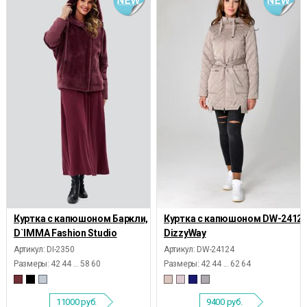
Куртка с капюшоном Баркли,
Куртка с капюшоном DW-24124
D`IMMA Fashion Studio
DizzyWay
Артикул: DI-2350
Артикул: DW-24124
Размеры:
42 44 ... 58 60
Размеры:
42 44 ... 62 64
11000
руб.
9400
руб.