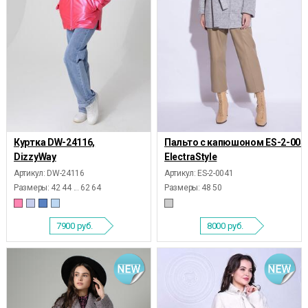
Куртка DW-24116,
Пальто с капюшоном ES-2-004
DizzyWay
ElectraStyle
Артикул: DW-24116
Артикул: ES-2-0041
Размеры:
42 44 ... 62 64
Размеры:
48 50
7900
руб.
8000
руб.