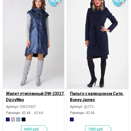
Жилет утепленный DW-23327,
Пальто с капюшоном Сати,
DizzyWay
Boney James
Артикул: DW-23327
Артикул: Д-СТ3
Размеры:
42 44 ... 62 64
Размеры:
42 44
6600
руб.
7000
руб.