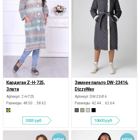
Кардиган Z-Н-725,
Зимнее пальто DW-23416,
Злата
DizzyWay
Артикул: Z-Н-725
Артикул: DW-23416
Размеры:
48 50 ... 58 62
Размеры:
42 44 ... 62 64
3000
руб.
10600
руб.