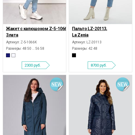
Жакет с капюшоном Z-5-1066K,
Пальто LZ-20113,
Злата
La Zenia
Артикул: Z-5-1066K
Артикул: LZ-20113
Размеры:
48 50 ... 56 58
Размеры:
42 48
2300
руб.
8700
руб.