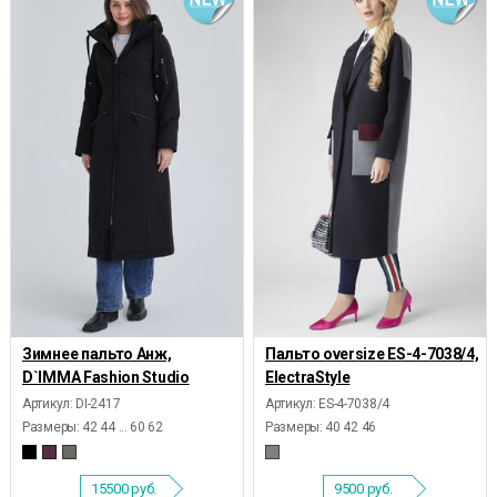
Зимнее пальто Анж,
Пальто oversize ES-4-7038/4,
D`IMMA Fashion Studio
ElectraStyle
Артикул: DI-2417
Артикул: ES-4-7038/4
Размеры:
42 44 ... 60 62
Размеры:
40 42 46
15500
руб.
9500
руб.