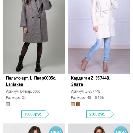
Пальто арт. L-Пвар0005с,
Кардиган Z-35744В,
Laniakea
Злата
Артикул: L-Пвар0005с
Артикул: Z-35744В
Размеры:
XL
Размеры:
48 ... 54 56
13800
руб.
2800
руб.