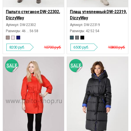
Пальто стеганое DW-22302,
Плащ утепленный DW-22319,
DizzyWay
DizzyWay
Артикул: DW-22302
Артикул: DW-22319
Размеры:
46 ... 56 58
Размеры:
42 52 54
8200
руб.
10700 руб.
6500
руб.
10800 руб.