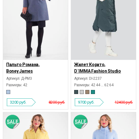
Пальто Романа,
Жилет Корато,
Boney James
D`IMMA Fashion Studio
Артикул: Д-РМ3
Артикул: DI-2237
Размеры:
42
Размеры:
42 44 ... 62 64
3200
руб.
8200 руб.
9700
руб.
12400 руб.