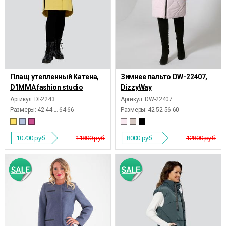
Плащ утепленный Катена,
Зимнее пальто DW-22407,
D'IMMA fashion studio
DizzyWay
Артикул: DI-2243
Артикул: DW-22407
Размеры:
42 44 ... 64 66
Размеры:
42 52 56 60
10700
руб.
11800 руб.
8000
руб.
12800 руб.