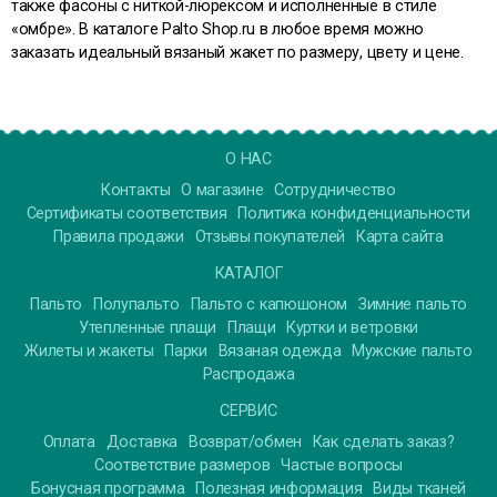
также фасоны с ниткой-люрексом и исполненные в стиле
«омбре». В каталоге Palto Shop.ru в любое время можно
заказать идеальный вязаный жакет по размеру, цвету и цене.
О НАС
Контакты
О магазине
Сотрудничество
Сертификаты соответствия
Политика конфиденциальности
Правила продажи
Отзывы покупателей
Карта сайта
КАТАЛОГ
Пальто
Полупальто
Пальто с капюшоном
Зимние пальто
Утепленные плащи
Плащи
Куртки и ветровки
Жилеты и жакеты
Парки
Вязаная одежда
Мужские пальто
Распродажа
СЕРВИС
Оплата
Доставка
Возврат/обмен
Как сделать заказ?
Соответствие размеров
Частые вопросы
Бонусная программа
Полезная информация
Виды тканей