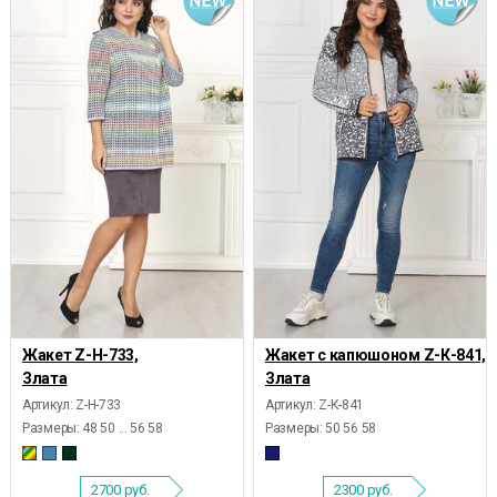
Жакет Z-Н-733,
Жакет с капюшоном Z-К-841,
Злата
Злата
Артикул: Z-Н-733
Артикул: Z-К-841
Размеры:
48 50 ... 56 58
Размеры:
50 56 58
2700
руб.
2300
руб.