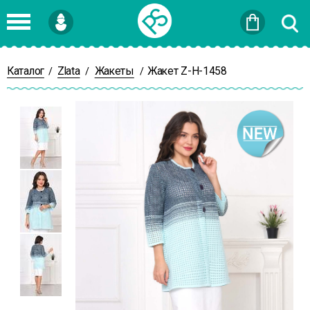
Войти
или
Зарегистрироваться
Каталог
Zlata
Жакеты
Жакет Z-Н-1458
/
/
/