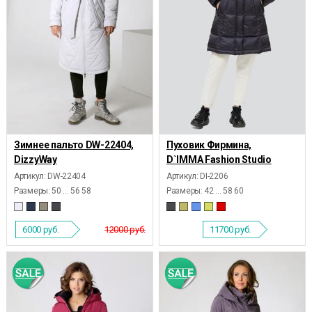
Зимнее пальто DW-22404,
Пуховик Фирмина,
DizzyWay
D`IMMA Fashion Studio
Артикул: DW-22404
Артикул: DI-2206
Размеры:
50 ... 56 58
Размеры:
42 ... 58 60
6000
руб.
12000 руб.
11700
руб.