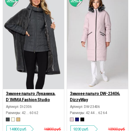
Зимнее пальто Луканика,
Зимнее пальто DW-23406,
D`IMMA Fashion Studio
DizzyWay
Артикул: DI-2306
Артикул: DW-23406
Размеры:
42 ... 60 62
Размеры:
42 44 ... 62 64
14800
руб.
16800 руб.
9200
руб.
10900 руб.