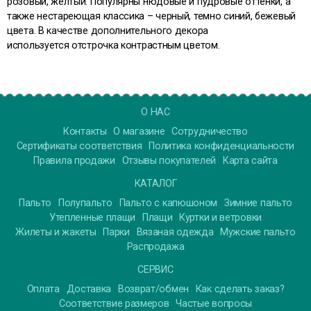
розовый, желтый. Популярны нюдовые и пудровые оттенки, а
также нестареющая классика – черный, темно синий, бежевый
цвета. В качестве дополнительного декора
используется отстрочка контрастным цветом.
О НАС
Контакты
О магазине
Сотрудничество
Сертификаты соответствия
Политика конфиденциальности
Правила продажи
Отзывы покупателей
Карта сайта
КАТАЛОГ
Пальто
Полупальто
Пальто с капюшоном
Зимние пальто
Утепленные плащи
Плащи
Куртки и ветровки
Жилеты и жакеты
Парки
Вязаная одежда
Мужские пальто
Распродажа
СЕРВИС
Оплата
Доставка
Возврат/обмен
Как сделать заказ?
Соответствие размеров
Частые вопросы