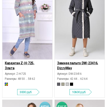
Кардиган Z-Н-725,
Зимнее пальто DW-23416,
Злата
DizzyWay
Артикул: Z-Н-725
Артикул: DW-23416
Размеры:
48 50 ... 58 62
Размеры:
42 44 ... 62 64
3000
руб.
10600
руб.