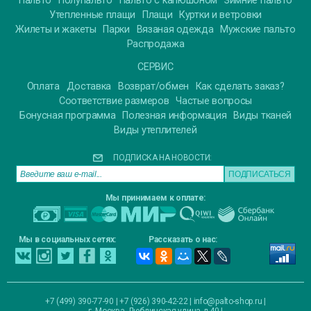
Пальто
Полупальто
Пальто с капюшоном
Зимние пальто
Утепленные плащи
Плащи
Куртки и ветровки
Жилеты и жакеты
Парки
Вязаная одежда
Мужские пальто
Распродажа
СЕРВИС
Оплата
Доставка
Возврат/обмен
Как сделать заказ?
Соответствие размеров
Частые вопросы
Бонусная программа
Полезная информация
Виды тканей
Виды утеплителей
ПОДПИСКА НА НОВОСТИ:
Мы принимаем к оплате:
Мы в социальных сетях:
Рассказать о нас:
+7 (499) 390-77-90 | +7 (926) 390-42-22 |
info@palto-shop.ru
|