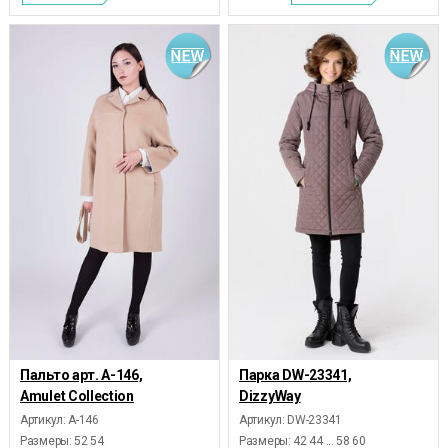
Пальто арт. А-146,
Парка DW-23341,
Amulet Collection
DizzyWay
Артикул: А-146
Артикул: DW-23341
Размеры:
52 54
Размеры:
42 44 ... 58 60