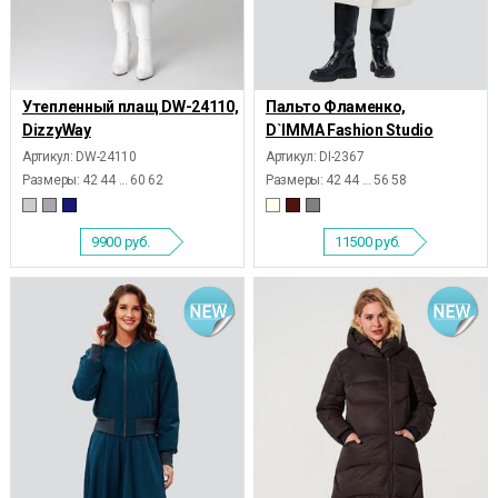
Утепленный плащ DW-24110,
Пальто Фламенко,
DizzyWay
D`IMMA Fashion Studio
Артикул: DW-24110
Артикул: DI-2367
Размеры:
42 44 ... 60 62
Размеры:
42 44 ... 56 58
9900
руб.
11500
руб.