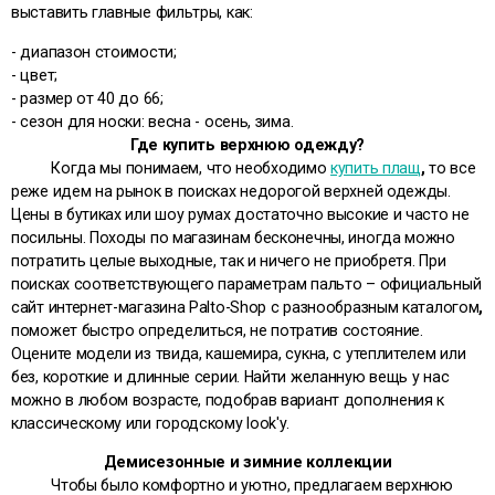
выставить главные фильтры, как:
- диапазон стоимости;
- цвет;
- размер от 40 до 66;
- сезон для носки: весна - осень, зима.
Где купить верхнюю одежду?
Когда мы понимаем, что необходимо
купить плащ
,
то все
реже идем на рынок в поисках недорогой верхней одежды.
Цены в бутиках или шоу румах достаточно высокие и часто не
посильны. Походы по магазинам бесконечны, иногда можно
потратить целые выходные, так и ничего не приобретя. При
поисках соответствующего параметрам пальто – официальный
сайт интернет-магазина Palto-Shop с разнообразным каталогом
,
поможет быстро определиться, не потратив состояние.
Оцените модели из твида, кашемира, сукна, с утеплителем или
без, короткие и длинные серии. Найти желанную вещь у нас
можно в любом возрасте, подобрав вариант дополнения к
классическому или городскому look'у.
Демисезонные и зимние коллекции
Чтобы было комфортно и уютно, предлагаем верхнюю