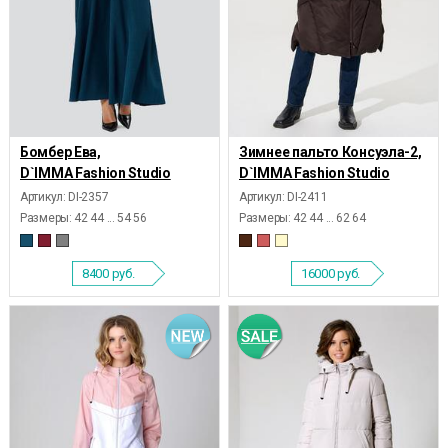
Бомбер Ева,
Зимнее пальто Консуэла-2,
D`IMMA Fashion Studio
D`IMMA Fashion Studio
Артикул: DI-2357
Артикул: DI-2411
Размеры:
42 44 ... 54 56
Размеры:
42 44 ... 62 64
8400
руб.
16000
руб.