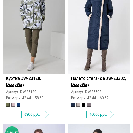
Куртка DW-23120,
Пальто стеганое DW-23302,
DizzyWay
DizzyWay
Артикул: DW-23120
Артикул: DW-23302
Размеры:
42 44 ... 58 60
Размеры:
42 44 ... 60 62
6300
руб.
10000
руб.