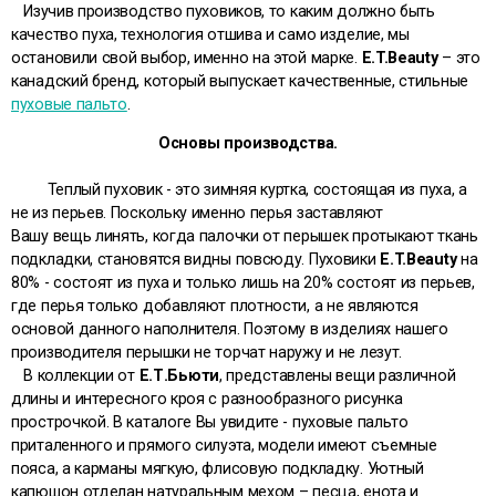
Изучив производство пуховиков, то каким должно быть
качество пуха, технология отшива и само изделие, мы
остановили свой выбор, именно на этой марке.
E.T.Beauty
– это
канадский бренд, который выпускает качественные,
стильные
пуховые пальто
.
Основы производства.
Теплый пуховик - это зимняя куртка, состоящая из пуха, а
не из перьев. Поскольку именно перья заставляют
Вашу вещь линять, когда палочки от перышек протыкают ткань
подкладки, становятся видны повсюду. Пуховики
E.T.Beauty
на
80% - состоят из пуха и только лишь на 20% состоят из перьев,
где перья только добавляют плотности, а не являются
основой данного наполнителя. Поэтому в изделиях нашего
производителя перышки не торчат наружу и не лезут.
В коллекции от
Е.Т.Бьюти
, представлены вещи различной
длины и интересного кроя с разнообразного рисунка
прострочкой. В каталоге Вы увидите - пуховые пальто
приталенного и прямого силуэта, модели имеют съемные
пояса, а карманы мягкую, флисовую подкладку. Уютный
капюшон отделан натуральным мехом – песца, енота и