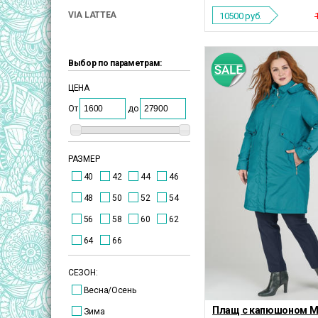
VIA LATTEA
10500
руб.
Выбор по параметрам:
ЦЕНА
От
до
РАЗМЕР
40
42
44
46
48
50
52
54
56
58
60
62
64
66
СЕЗОН:
Весна/Осень
Плащ с капюшоном М
Зима