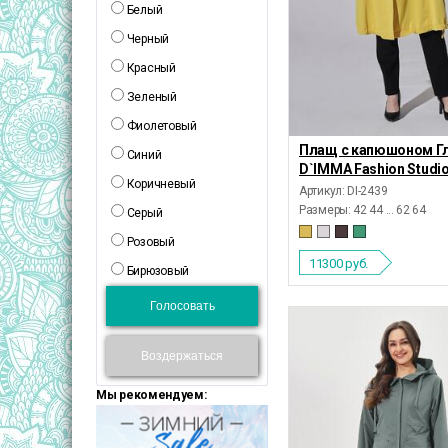
Белый
Черный
Красный
Зеленый
Фиолетовый
Плащ с капюшоном Гл
Синий
D`IMMA Fashion Studi
Коричневый
Артикул: DI-2439
Размеры:
42 44 ... 62 64
Серый
Розовый
11300
руб.
Бирюзовый
Голосовать
Воздержаться
Мы рекомендуем: