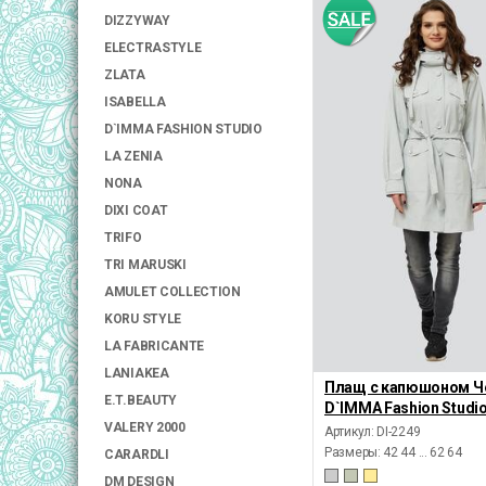
DIZZYWAY
ELECTRASTYLE
ZLATA
ISABELLA
D`IMMA FASHION STUDIO
LA ZENIA
NONA
DIXI COAT
TRIFO
TRI MARUSKI
AMULET COLLECTION
KORU STYLE
LA FABRICANTE
LANIAKEA
Плащ с капюшоном Ч
E.T.BEAUTY
D`IMMA Fashion Studi
VALERY 2000
Артикул: DI-2249
Размеры:
42 44 ... 62 64
CARARDLI
DM DESIGN