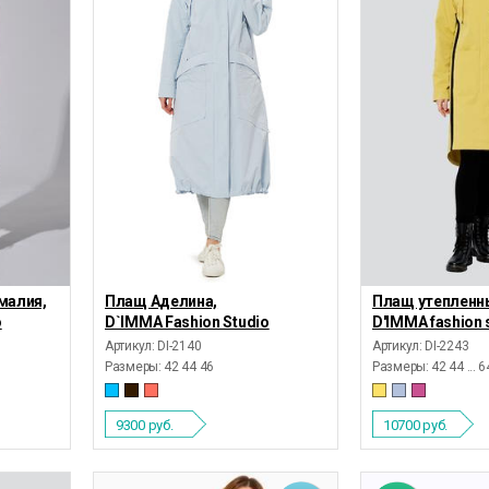
малия,
Плащ Аделина,
Плащ утепленн
o
D`IMMA Fashion Studio
D'IMMA fashion 
Артикул: DI-2140
Артикул: DI-2243
Размеры:
42 44 46
Размеры:
42 44 ... 
9300
руб.
10700
руб.