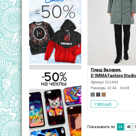
Плащ Валерия,
D`IMMA Fashion Studi
Артикул: DI-2444
Размеры:
42 44 ... 66 68
11800
руб.
Показывать по:
24
48