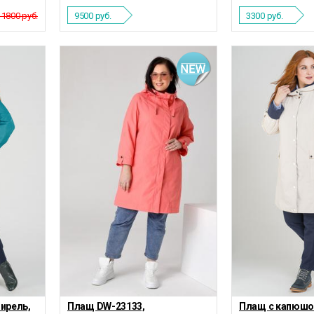
11800 руб.
9500
руб.
3300
руб.
ирель,
Плащ DW-23133,
Плащ с капюшо