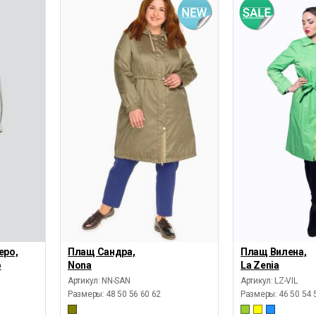
еро,
Плащ Сандра,
Плащ Вилена,
o
Nona
La Zenia
Артикул: NN-SAN
Артикул: LZ-VIL
Размеры:
48 50 56 60 62
Размеры:
46 50 54 