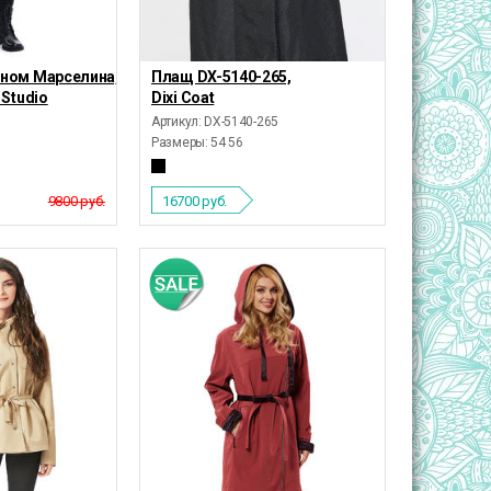
ном Марселина,
Плащ DX-5140-265,
 Studio
Dixi Coat
Артикул: DX-5140-265
Размеры:
54 56
9800 руб.
16700
руб.