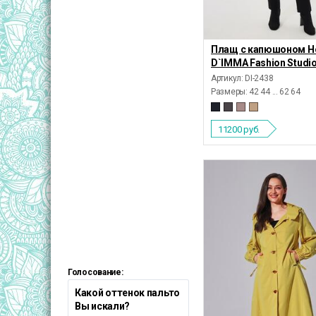
Плащ с капюшоном Н
D`IMMA Fashion Studi
Артикул: DI-2438
Размеры:
42 44 ... 62 64
11200
руб.
Голосование:
Какой оттенок пальто
Вы искали?