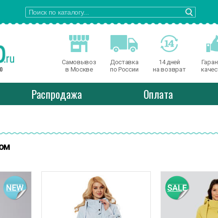
Самовывоз
Доставка
14 дней
Гаран
о
в Москве
по России
на возврат
качес
Распродажа
Оплата
ом