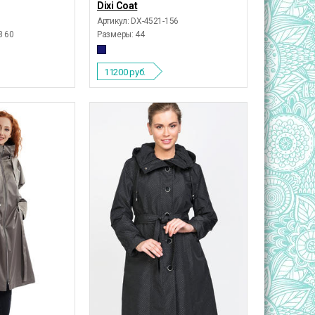
Dixi Coat
Артикул: DX-4521-156
58 60
Размеры:
44
11200
руб.