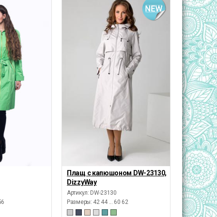
Плащ с капюшоном DW-23130,
DizzyWay
Артикул: DW-23130
56
Размеры:
42 44 ... 60 62