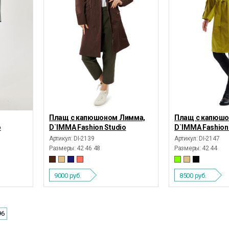
Плащ с капюшоном Лимма,
Плащ с капюшо
o
D`IMMA Fashion Studio
D`IMMA Fashion
Артикул: DI-2139
Артикул: DI-2147
Размеры:
42 46 48
Размеры:
42 44
9000
руб.
8500
руб.
96