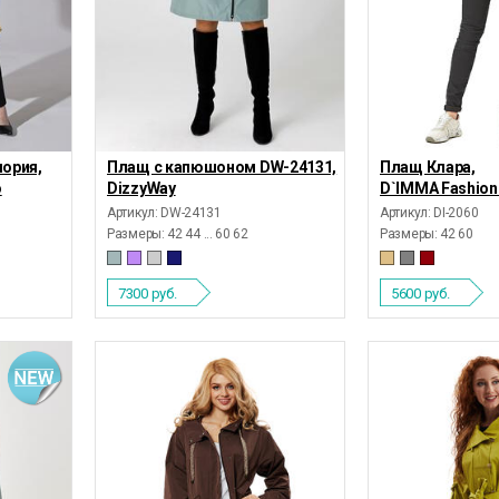
ория,
Плащ с капюшоном DW-24131,
Плащ Клара,
o
DizzyWay
D`IMMA Fashion
Артикул: DW-24131
Артикул: DI-2060
Размеры:
42 44 ... 60 62
Размеры:
42 60
7300
руб.
5600
руб.