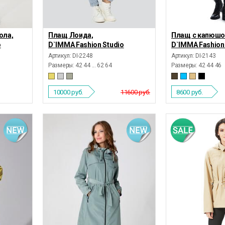
ола,
Плащ Лоида,
Плащ с капюшо
o
D`IMMA Fashion Studio
D`IMMA Fashion
Артикул: DI-2248
Артикул: DI-2143
Размеры:
42 44 ... 62 64
Размеры:
42 44 46
10000
руб.
11600 руб.
8600
руб.