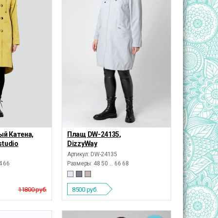
ый Катена,
Плащ DW-24135,
studio
DizzyWay
Артикул: DW-24135
64 66
Размеры:
48 50 ... 66 68
11800 руб.
8500
руб.