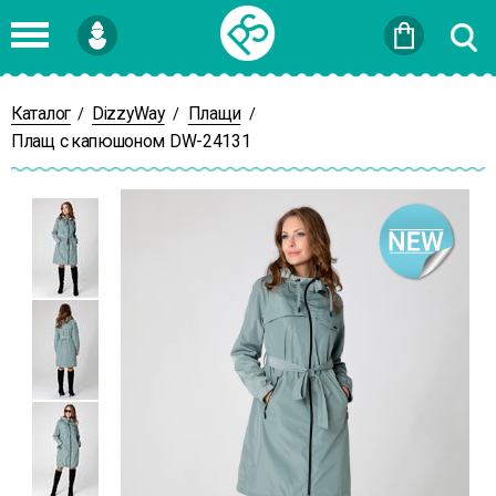
Войти
или
Зарегистрироваться
Каталог
DizzyWay
Плащи
/
/
/
Плащ с капюшоном DW-24131