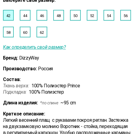
Выберите свой размер:
42
44
46
48
50
52
54
56
58
60
62
Как определить свой размер?
Бренд:
DizzyWay
Производство:
Россия
Состав:
Ткань верха:
100% Полиэстер Prince
Подкладка:
100% Полиэстер
Длина изделия:
~95 cm
*по спине
Краткое описание:
Легкий весенний плащ с рукавами покроя реглан. Застежка
на двухзамковую молнию Воротник - стойка, переходящая
в регулируемый капюшон. Удобно расположенные карманы