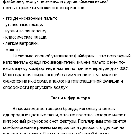
файбертек, экопух, терммакс и другие. Сезоны весна/
осень отражены множеством вариантов:
- это
демисезонные пальто
;
-
утепленные плащи
;
-
куртки на синтепоне
;
-
классические плащи
;
-
легкие ветровки
;
-
жакеты
.
Несколько слов об утеплителе Файбертек – это популярный
наполнитель среди производителей, зимние пальто с ним по-
настоящему комфортны, в них тепло при температуре до - 30С°.
Многократная стирка вещей с этим утеплителем, никак не
скажется на их форме, а также на теплозащитной функции и
способности пропускать воздух.
Ткани и фурнитура
В производстве товаров бренда, используются как
однородные цветные ткани, а также полотна, которые имеют
интересный рисунок за счет фактуры. Популярным становится
комбинирование разных материалов и декора, с отделкой на
рукавах, воротнике. Для придания необычной формы