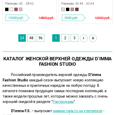
Размеры:
42 ... 58 62
Размеры:
42 44 ... 62 64
13200
руб.
14800 руб.
9500
руб.
12000 руб.
›
»
24
48
96
1
2
3
КАТАЛОГ ЖЕНСКОЙ ВЕРХНЕЙ ОДЕЖДЫ D`IMMA
FASHION STUDIO
Российский производитель верхней одежды
D'imma
Fashion Studio
каждый сезон выпускает новую коллекцию
качественных и практичных нарядов на любую погоду. В
каталоге показана продукция самых последних коллекций, а
также модели прошлых лет, которые можно заказать с очень
хорошей скидкой в разделе "
Распродажи
".
D'imma F.S.
– выпускает
зимние пальто на утеплителе
-