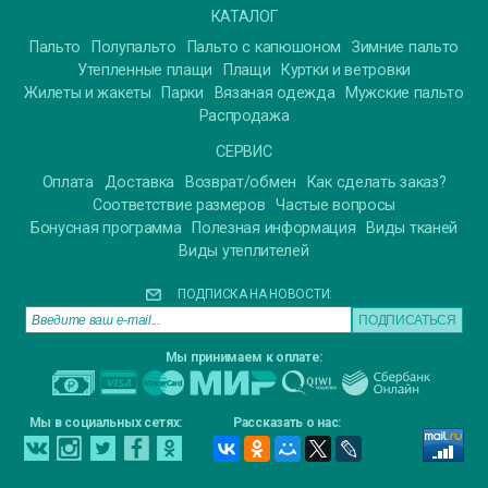
КАТАЛОГ
Пальто
Полупальто
Пальто с капюшоном
Зимние пальто
Утепленные плащи
Плащи
Куртки и ветровки
Жилеты и жакеты
Парки
Вязаная одежда
Мужские пальто
Распродажа
СЕРВИС
Оплата
Доставка
Возврат/обмен
Как сделать заказ?
Соответствие размеров
Частые вопросы
Бонусная программа
Полезная информация
Виды тканей
Виды утеплителей
ПОДПИСКА НА НОВОСТИ:
Мы принимаем к оплате:
Мы в социальных сетях:
Рассказать о нас: