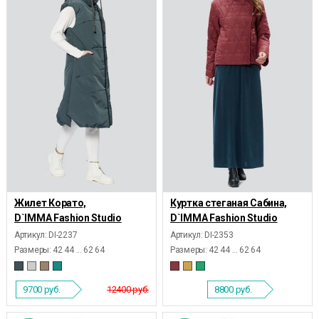
Жилет Корато,
Куртка стеганая Сабина,
D`IMMA Fashion Studio
D`IMMA Fashion Studio
Артикул: DI-2237
Артикул: DI-2353
Размеры:
42 44 ... 62 64
Размеры:
42 44 ... 62 64
9700
руб.
12400 руб.
8800
руб.