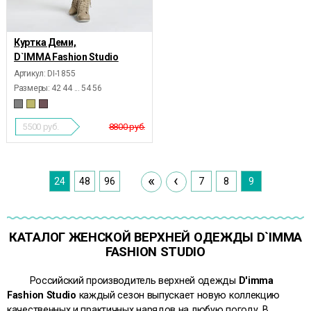
Куртка Деми,
D`IMMA Fashion Studio
Артикул: DI-1855
Размеры:
42 44 ... 54 56
5500
руб.
8800 руб.
«
‹
24
48
96
7
8
9
КАТАЛОГ ЖЕНСКОЙ ВЕРХНЕЙ ОДЕЖДЫ D`IMMA
FASHION STUDIO
Российский производитель верхней одежды
D'imma
Fashion Studio
каждый сезон выпускает новую коллекцию
качественных и практичных нарядов на любую погоду. В