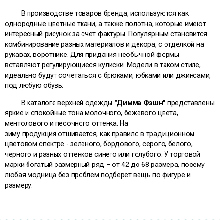
В производстве товаров бренда, используются как
однородные цветные ткани, а также полотна, которые имеют
интересный рисунок за счет фактуры. Популярным становится
комбинирование разных материалов и декора, с отделкой на
рукавах, воротнике. Для придания необычной формы
вставляют регулирующиеся кулиски. Модели в таком стиле,
идеально будут сочетаться с брюками, юбками или джинсами,
под любую обувь.
В каталоге верхней одежды
"Димма Фэшн"
представлены
яркие и спокойные тона молочного, бежевого цвета,
ментолового и песочного оттенка. На
зиму продукция отшивается, как правило в традиционном
цветовом спектре - зеленого, бордового, серого, белого,
черного и разных оттенков синего или голубого. У торговой
марки
богатый размерный ряд – от 42 до 68 размера, посему
любая модница без проблем подберет вещь по фигуре и
размеру.