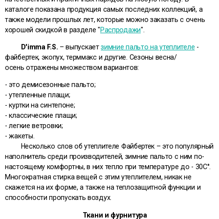
каталоге показана продукция самых последних коллекций, а
также модели прошлых лет, которые можно заказать с очень
хорошей скидкой в разделе "
Распродажи
".
D'imma F.S.
– выпускает
зимние пальто на утеплителе
-
файбертек, экопух, терммакс и другие. Сезоны весна/
осень отражены множеством вариантов:
- это
демисезонные пальто
;
-
утепленные плащи
;
-
куртки на синтепоне
;
-
классические плащи
;
-
легкие ветровки
;
-
жакеты
.
Несколько слов об утеплителе Файбертек – это популярный
наполнитель среди производителей, зимние пальто с ним по-
настоящему комфортны, в них тепло при температуре до - 30С°.
Многократная стирка вещей с этим утеплителем, никак не
скажется на их форме, а также на теплозащитной функции и
способности пропускать воздух.
Ткани и фурнитура