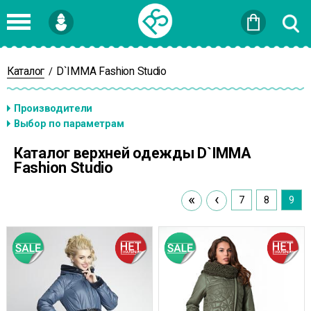
Войти
или
Зарегистрироваться
Каталог
D`IMMA Fashion Studio
/
Каталог верхней одежды D`IMMA
Fashion Studio
«
‹
7
8
9