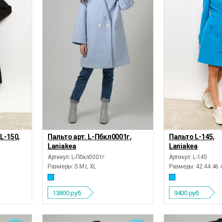
L-150,
Пальто арт. L-Пбкл0001г,
Пальто L-145,
Laniakea
Laniakea
Артикул: L-Пбкл0001г
Артикул: L-145
Размеры:
S M L XL
Размеры:
42 44 46 
13800
руб.
9400
руб.