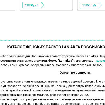
13800
руб.
13800
руб.
КАТАЛОГ ЖЕНСКИХ ПАЛЬТО LANIAKEA РОССИЙСК
o-Shop открывает для Вас шикарные пальто торговой марки
Laniakea
. Те
осортные итальянские материалы. Фирма
"Laniakea"
изготавливает
женски
 себя изюминку в разнообразии стилей, фасонов и многообразии цветов.
Основные ценности.
уется на самые новые тенденции и веяния в мире верхней одежды. Элег
 и ультракороткие, так и длинные ниже колена. Для палитры используемых
 с фактурной тканью. Из самых часто расходуемых материалов мы отмечае
рстяной нити в ткани для моделей составляет не менее 70-90%.
полно мерность приобретенных товаров, таблица размеров выверена и со
но. В меню нашего сайта Вы быстро найдете все, те вещи, которое послуж