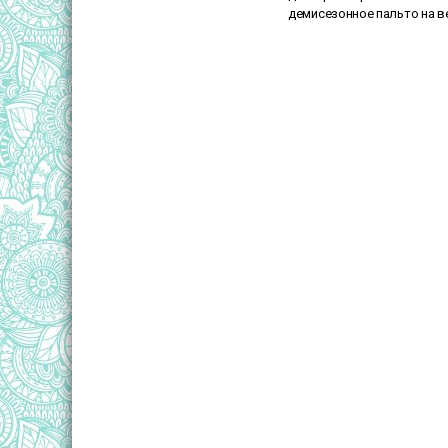
демисезонное пальто на в