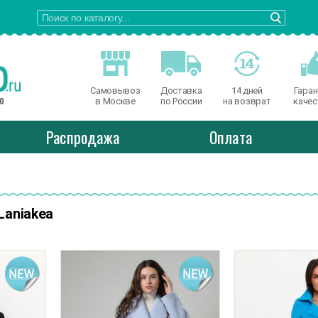
Самовывоз
Доставка
14 дней
Гаран
о
в Москве
по России
на возврат
качес
Распродажа
Оплата
Laniakea