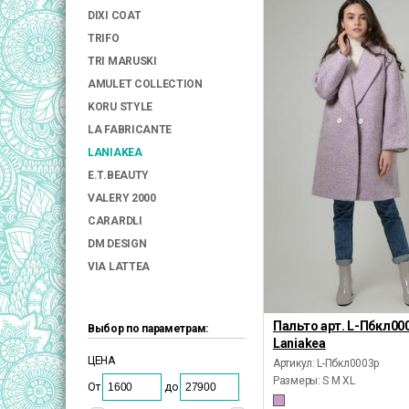
DIXI COAT
TRIFO
TRI MARUSKI
AMULET COLLECTION
KORU STYLE
LA FABRICANTE
LANIAKEA
E.T.BEAUTY
VALERY 2000
CARARDLI
DM DESIGN
VIA LATTEA
Пальто арт. L-Пбкл00
Выбор по параметрам:
Laniakea
ЦЕНА
Артикул: L-Пбкл0003р
Размеры:
S M XL
От
до