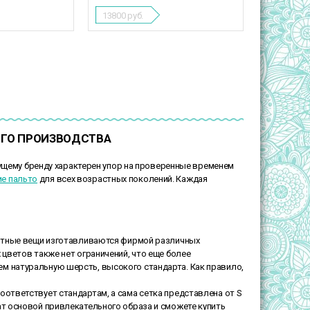
13800
руб.
ОГО ПРОИЗВОДСТВА
кущему бренду характерен упор на проверенные временем
е пальто
для всех возрастных поколений. Каждая
антные вещи изготавливаются фирмой различных
 цветов также нет ограничений, что еще более
м натуральную шерсть, высокого стандарта. Как правило,
ответствует стандартам, а сама сетка представлена от S
ат основой привлекательного образа и сможете купить