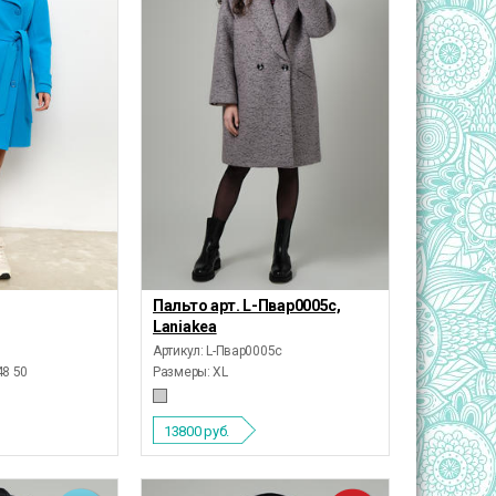
Пальто арт. L-Пвар0005с,
Laniakea
Артикул: L-Пвар0005с
48 50
Размеры:
XL
13800
руб.