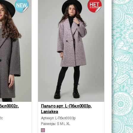
бкл0002с,
Пальто арт. L-Пбкл0003р,
Laniakea
2с
Артикул: L-Пбкл0003р
Размеры:
S M L XL