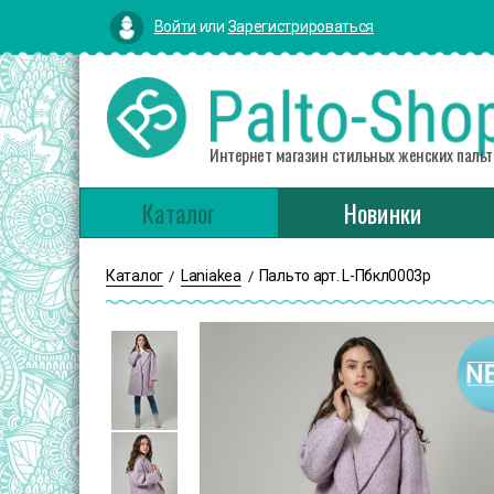
Войти
или
Зарегистрироваться
Интернет магазин стильных женских пальт
Каталог
Новинки
Каталог
Laniakea
Пальто арт. L-Пбкл0003р
/
/