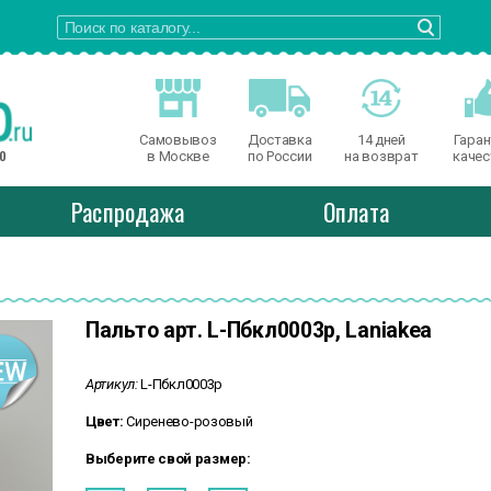
Самовывоз
Доставка
14 дней
Гаран
о
в Москве
по России
на возврат
качес
Распродажа
Оплата
Пальто арт. L-Пбкл0003р, Laniakea
Артикул:
L-Пбкл0003р
Цвет:
Сиренево-розовый
Выберите свой размер: