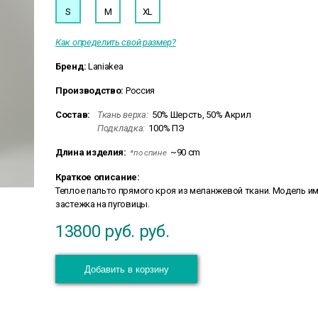
S
M
XL
Как определить свой размер?
Бренд:
Laniakea
Производство:
Россия
Состав:
Ткань верха:
50% Шерсть, 50% Акрил
Подкладка:
100% ПЭ
Длина изделия:
~90 cm
*по спине
Краткое описание:
Теплое пальто прямого кроя из меланжевой ткани. Модель и
застежка на пуговицы.
13800 руб.
руб.
Добавить в корзину