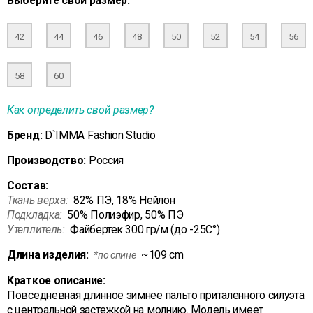
Выберите свой размер:
42
44
46
48
50
52
54
56
58
60
Как определить свой размер?
Бренд:
D`IMMA Fashion Studio
Производство:
Россия
Состав:
Ткань верха:
82% ПЭ, 18% Нейлон
Подкладка:
50% Полиэфир, 50% ПЭ
Утеплитель:
Файбертек 300 гр/м (до -25С°)
Длина изделия:
~109 cm
*по спине
Краткое описание:
Повседневная длинное зимнее пальто приталенного силуэта
с центральной застежкой на молнию. Модель имеет