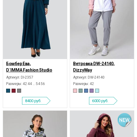
Бомбер Ева,
Ветровка DW-24140,
D`IMMA Fashion Studio
DizzyWay
Артикул: DI-2357
Артикул: DW-24140
Размеры:
42 44 ... 54 56
Размеры:
42
8400
руб.
6000
руб.