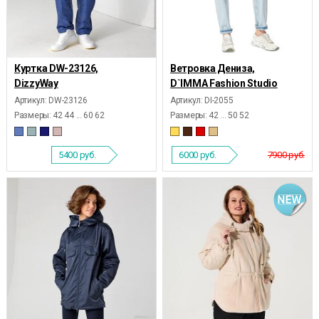
Куртка DW-23126,
Ветровка Дениза,
DizzyWay
D`IMMA Fashion Studio
Артикул: DW-23126
Артикул: DI-2055
Размеры:
42 44 ... 60 62
Размеры:
42 ... 50 52
5400
руб.
6000
руб.
7900 руб.