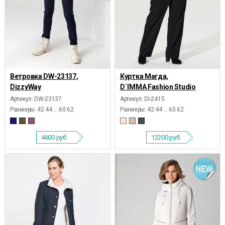
Ветровка DW-23137,
Куртка Магда,
DizzyWay
D`IMMA Fashion Studio
Артикул: DW-23137
Артикул: DI-2415
Размеры:
42 44 ... 60 62
Размеры:
42 44 ... 60 62
4600
руб.
12200
руб.