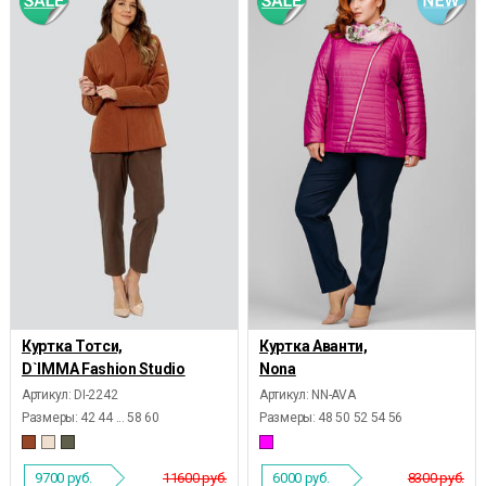
Куртка Тотси,
Куртка Аванти,
D`IMMA Fashion Studio
Nona
Артикул: DI-2242
Артикул: NN-AVA
Размеры:
42 44 ... 58 60
Размеры:
48 50 52 54 56
9700
руб.
11600 руб.
6000
руб.
8300 руб.