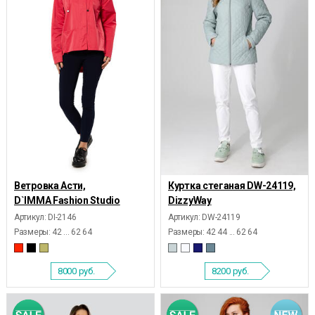
Ветровка Асти,
Куртка стеганая DW-24119,
D`IMMA Fashion Studio
DizzyWay
Артикул: DI-2146
Артикул: DW-24119
Размеры:
42 ... 62 64
Размеры:
42 44 ... 62 64
8000
руб.
8200
руб.