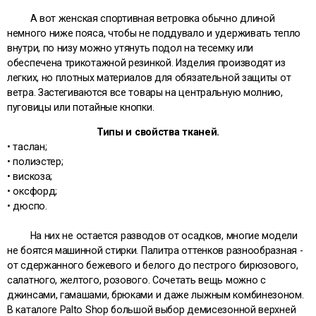
А вот женская спортивная ветровка обычно длиной
немного ниже пояса, чтобы не поддувало и удерживать тепло
внутри, по низу можно утянуть подол на тесемку или
обеспечена трикотажной резинкой. Изделия производят из
легких, но плотных материалов для обязательной защиты от
ветра. Застегиваются все товары на центральную молнию,
пуговицы или потайные кнопки.
Типы и свойства тканей.
• таслан;
• полиэстер;
• вискоза;
• оксфорд;
• дюспо.
На них не остается разводов от осадков, многие модели
не боятся машинной стирки. Палитра оттенков разнообразная -
от сдержанного бежевого и белого до пестрого бирюзового,
салатного, желтого, розового. Сочетать вещь можно с
джинсами, гамашами, брюками и даже лыжным комбинезоном.
В каталоге Palto Shop большой выбор демисезонной верхней