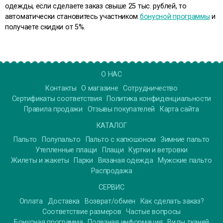
одежды, если сделаете заказ свыше 25 тыс. рублей, то
автоматически становитесь участником
бонусной программы
и
получаете скидки от 5%.
О НАС
Контакты
О магазине
Сотрудничество
Сертификаты соответствия
Политика конфиденциальности
Правила продажи
Отзывы покупателей
Карта сайта
КАТАЛОГ
Пальто
Полупальто
Пальто с капюшоном
Зимние пальто
Утепленные плащи
Плащи
Куртки и ветровки
Жилеты и жакеты
Парки
Вязаная одежда
Мужские пальто
Распродажа
СЕРВИС
Оплата
Доставка
Возврат/обмен
Как сделать заказ?
Соответствие размеров
Частые вопросы
Бонусная программа
Полезная информация
Виды тканей