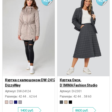
Куртка с капюшоном DW-24124,
Куртка Окси,
DizzyWay
D`IMMA Fashion Studio
Артикул: DW-24124
Артикул: DI-2301
Размеры:
42 44 ... 62 64
Размеры:
42 44 ... 58 60
9400
руб.
8600
руб.