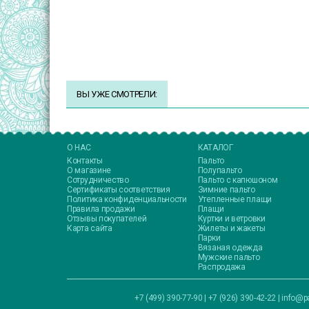
ВЫ УЖЕ СМОТРЕЛИ:
О НАС
КАТАЛОГ
Контакты
Пальто
О магазине
Полупальто
Сотрудничество
Пальто с капюшоном
Сертификаты соответствия
Зимние пальто
Политика конфиденциальности
Утепленные плащи
Правила продажи
Плащи
Отзывы покупателей
Куртки и ветровки
Карта сайта
Жилеты и жакеты
Парки
Вязаная одежда
Мужские пальто
Распродажа
+7 (499) 390-77-90 | +7 (926) 390-42-22 |
info@pa