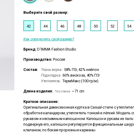
Выберите свой размер:
42
44
46
48
50
52
54
Как определить свой размер?
Бренд:
D`IMMA Fashion Studio
Производство:
Россия
Состав:
Ткань верха:
58% ПЭ, 42% нейлон
Подкладка:
60% вискоза, 40% ПЭ
Утеплитель:
ТермМакс (100 гр/м)
Длина изделия:
~71 cm
*по спине
Краткое описание:
Оригинальная демисезонная куртка в Casual-стиле с утеплит
обработке каландером, утеплитель тонкий и лёгкий. Модель
рукавом и несъемным капюшоном. Капюшон и рукава из пальт
подвернув его, капюшон регулируется функциональным шну
клапаном, по бокам прорезные карманы.