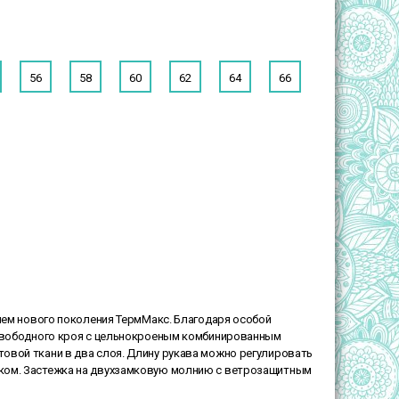
56
58
60
62
64
66
елем нового поколения ТермМакс. Благодаря особой
 свободного кроя с цельнокроеным комбинированным
овой ткани в два слоя. Длину рукава можно регулировать
рком. Застежка на двухзамковую молнию с ветрозащитным