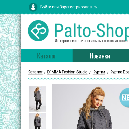
Войти
или
Зарегистрироваться
Интернет магазин стильных женских пальт
Каталог
Новинки
Каталог
D`IMMA Fashion Studio
Куртки
Куртка Бр
/
/
/