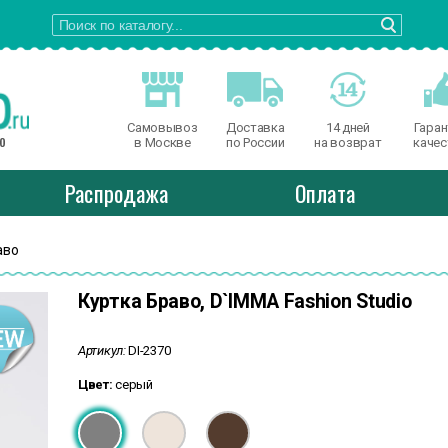
Самовывоз
Доставка
14 дней
Гаран
о
в Москве
по России
на возврат
качес
Распродажа
Оплата
аво
Куртка Браво, D`IMMA Fashion Studio
Артикул:
DI-2370
Цвет:
серый