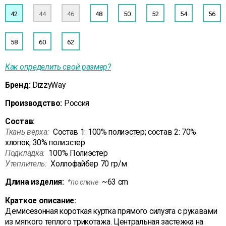
42
44
46
48
50
52
54
56
58
60
62
Как определить свой размер?
Бренд:
DizzyWay
Производство:
Россия
Состав:
Ткань верха:
Состав 1: 100% полиэстер; состав 2: 70%
хлопок, 30% полиэстер
Подкладка:
100% Полиэстер
Утеплитель:
Холлофайбер 70 гр/м
Длина изделия:
~63 cm
*по спине
Краткое описание:
Демисезонная короткая куртка прямого силуэта с рукавами
из мягкого теплого трикотажа. Центральная застежка на