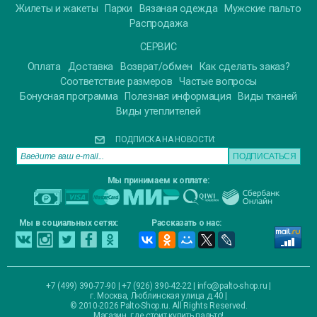
Жилеты и жакеты
Парки
Вязаная одежда
Мужские пальто
Распродажа
СЕРВИС
Оплата
Доставка
Возврат/обмен
Как сделать заказ?
Соответствие размеров
Частые вопросы
Бонусная программа
Полезная информация
Виды тканей
Виды утеплителей
ПОДПИСКА НА НОВОСТИ:
Мы принимаем к оплате:
Мы в социальных сетях:
Рассказать о нас:
+7 (499) 390-77-90 | +7 (926) 390-42-22 |
info@palto-shop.ru
|
г. Москва, Люблинская улица д.40
|
© 2010-2026 Palto-Shop.ru. All Rights Reserved.
Магазин, где стоит купить пальто!