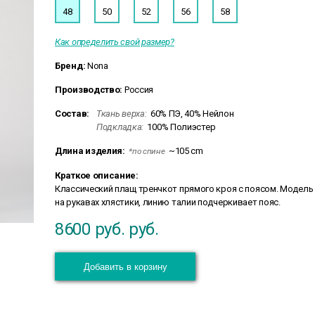
48
50
52
56
58
Как определить свой размер?
Бренд:
Nona
Производство:
Россия
Состав:
Ткань верха:
60% ПЭ, 40% Нейлон
Подкладка:
100% Полиэстер
Длина изделия:
~105 cm
*по спине
Краткое описание:
Классический плащ тренчкот прямого кроя с поясом. Модель
на рукавах хлястики, линию талии подчеркивает пояс.
8600 руб.
руб.
Добавить в корзину