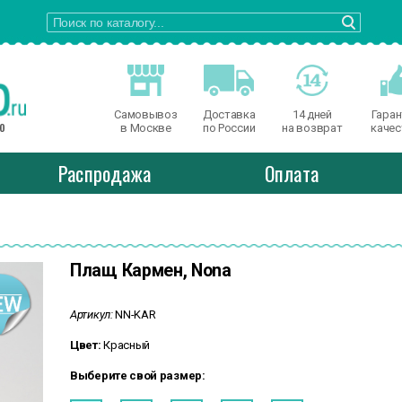
Самовывоз
Доставка
14 дней
Гаран
о
в Москве
по России
на возврат
качес
Распродажа
Оплата
Плащ Кармен, Nona
Артикул:
NN-KAR
Цвет:
Красный
Выберите свой размер: