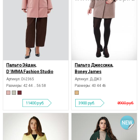
Пальто Эйдан,
Пальто Джессика,
D`IMMA Fashion Studio
Boney James
Артикул: DI-2365
Артикул: Д-ДЖ3
Размеры:
42 44 ... 56 58
Размеры:
40 44 46
11400
руб.
3900
руб.
8900 руб.