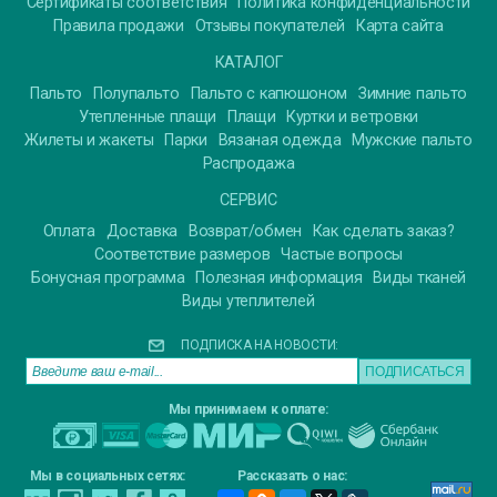
Сертификаты соответствия
Политика конфиденциальности
Правила продажи
Отзывы покупателей
Карта сайта
КАТАЛОГ
Пальто
Полупальто
Пальто с капюшоном
Зимние пальто
Утепленные плащи
Плащи
Куртки и ветровки
Жилеты и жакеты
Парки
Вязаная одежда
Мужские пальто
Распродажа
СЕРВИС
Оплата
Доставка
Возврат/обмен
Как сделать заказ?
Соответствие размеров
Частые вопросы
Бонусная программа
Полезная информация
Виды тканей
Виды утеплителей
ПОДПИСКА НА НОВОСТИ:
Мы принимаем к оплате:
Мы в социальных сетях:
Рассказать о нас: