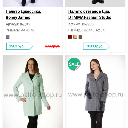
Пальто Джессика,
Пальто стеганое Диа,
Boney James
D`IMMA Fashion Studio
Артикул: Д-ДЖ3
Артикул: DI-2235
Размеры:
44 46 48
Размеры:
42 44 ... 62 64
3900
руб.
8900 руб.
10800
руб.