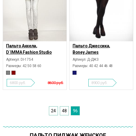
Пальто Анхела,
Пальто Джессика,
D`IMMA Fashion Studio
Boney James
Артикул: DI-1754
Артикул: Д-ДЖ3
Размеры:
42 50 58 60
Размеры:
40 42 44 46 48
6800
руб.
8600 руб.
8900
руб.
24
48
96
ПАЛЬТО ПИДЖАК ЖЕНСКОЕ