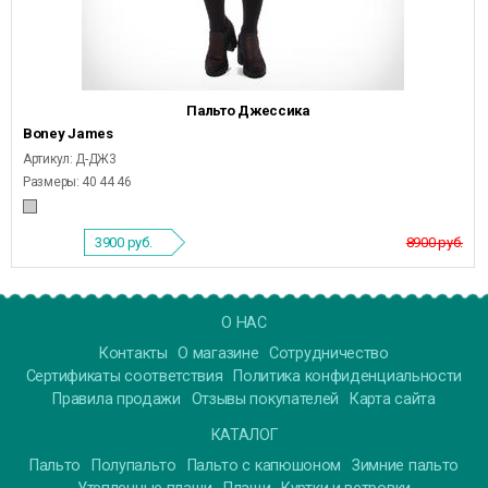
Пальто Джессика
Boney James
Артикул: Д-ДЖ3
Размеры: 40 44 46
3900
руб.
8900 руб.
О НАС
Контакты
О магазине
Сотрудничество
Сертификаты соответствия
Политика конфиденциальности
Правила продажи
Отзывы покупателей
Карта сайта
КАТАЛОГ
Пальто
Полупальто
Пальто с капюшоном
Зимние пальто