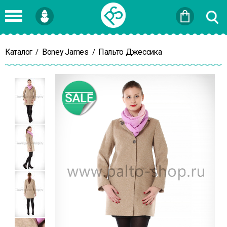
Войти
или
Зарегистрироваться
Каталог
Boney James
Пальто Джессика
/
/