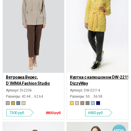
Ветровка Верес,
Куртка с капюшоном DW-22114
D`IMMA Fashion Studio
DizzyWay
Артикул: DI-2236
Артикул: DW-22114
Размеры:
42 44 ... 62 64
Размеры:
50 ... 56 58
7300
руб.
8800 руб.
6900
руб.