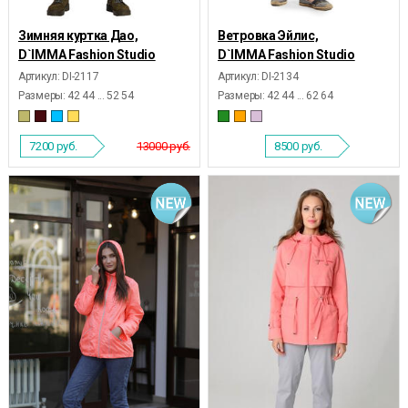
Зимняя куртка Дао,
Ветровка Эйлис,
D`IMMA Fashion Studio
D`IMMA Fashion Studio
Артикул: DI-2117
Артикул: DI-2134
Размеры:
42 44 ... 52 54
Размеры:
42 44 ... 62 64
7200
руб.
13000 руб.
8500
руб.