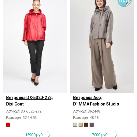
Ветровка DX-5320-272,
Ветровка Ася,
Dixi Coat
D`IMMA Fashion Studio
Артикул: DX-5320-272
Артикул: DI-2448
Размеры:
52 54 56
Размеры:
48 58
15900
руб.
7000
руб.