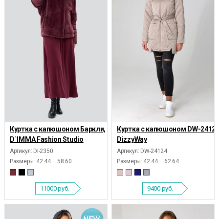
Куртка с капюшоном Баркли,
Куртка с капюшоном DW-24124
D`IMMA Fashion Studio
DizzyWay
Артикул: DI-2350
Артикул: DW-24124
Размеры:
42 44 ... 58 60
Размеры:
42 44 ... 62 64
11000
руб.
9400
руб.