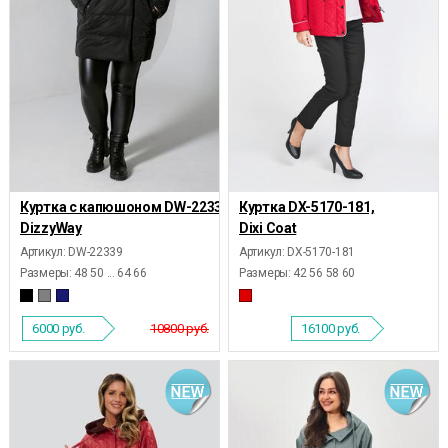
Куртка с капюшоном DW-22339,
Куртка DX-5170-181,
DizzyWay
Dixi Coat
Артикул: DW-22339
Артикул: DX-5170-181
Размеры:
48 50 ... 64 66
Размеры:
42 56 58 60
6000
руб.
10800 руб.
16100
руб.