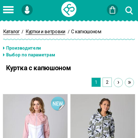
Войти
или
Зарегистрироваться
Каталог
Куртки и ветровки
С капюшоном
/
/
Куртка с капюшоном
›
»
1
2