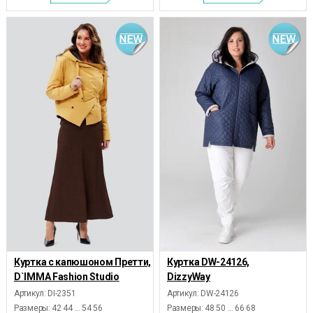
Куртка с капюшоном Претти,
Куртка DW-24126,
D`IMMA Fashion Studio
DizzyWay
Артикул: DI-2351
Артикул: DW-24126
Размеры:
42 44 ... 54 56
Размеры:
48 50 ... 66 68