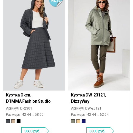
Куртка Окси,
Куртка DW-23121,
D`IMMA Fashion Studio
DizzyWay
Артикул: DI-2301
Артикул: DW-23121
Размеры:
42 44 ... 58 60
Размеры:
42 44 ... 62 64
8600
руб.
6300
руб.