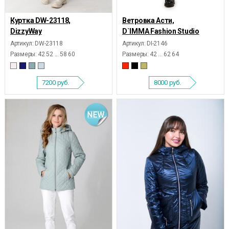
Куртка DW-23118,
Ветровка Асти,
DizzyWay
D`IMMA Fashion Studio
Артикул: DW-23118
Артикул: DI-2146
Размеры:
42 52 ... 58 60
Размеры:
42 ... 62 64
7200
руб.
8000
руб.