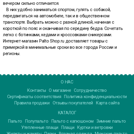
вечером сильно отличается.
В них удобно заниматься спортом, гулять с собакой,
передвигаться на автомобиле, так и в общественном
транспорте. Выбрать можно с разной длиной, начиная с
короткой по пояс и оканчивая по середину бедра. Сочетать
легко с ботинками, кедами и кроссовками-сникерсами.
Интернет-магазин Palto Shop.ru доставляет товары с
примеркой в минимальные сроки во все города России и
регионы.
О НАС
Контакты
О магазине
Сотрудничество
Сертификаты соответствия
Политика конфиденциальности
Правила продажи
Отзывы покупателей
Карта сайта
КАТАЛОГ
Пальто
Полупальто
Пальто с капюшоном
Зимние пальто
Утепленные плащи
Плащи
Куртки и ветровки
Жилеты и жакеты
Парки
Вязаная одежда
Мужские пальто