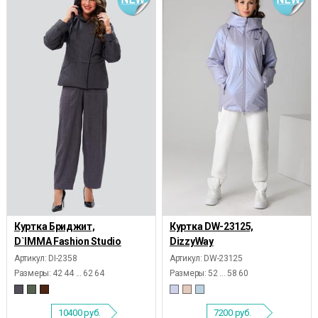
Куртка Бриджит,
Куртка DW-23125,
D`IMMA Fashion Studio
DizzyWay
Артикул: DI-2358
Артикул: DW-23125
Размеры:
42 44 ... 62 64
Размеры:
52 ... 58 60
10400
руб.
7200
руб.