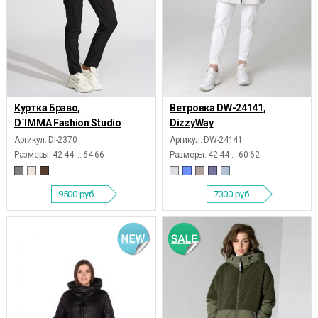
Куртка Браво,
Ветровка DW-24141,
D`IMMA Fashion Studio
DizzyWay
Артикул: DI-2370
Артикул: DW-24141
Размеры:
42 44 ... 64 66
Размеры:
42 44 ... 60 62
9500
руб.
7300
руб.