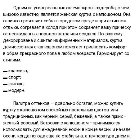
Одним из универсальных экземпляров гардероба, о чем
широко известно, является женская куртка с капюшоном. Она
отлично проявляет себя в городском среде и при активном
отдыхе, согревает в холод при этом сохраняет вашу прическу
от неожиданных порывов ветра или осадков. По-разному
декорирована и сшитая из фирменных материалов, куртка
демисезонная с капюшоном помогает привносить комфорт
в образ прекрасного пола в любом возрасте. Гармонирует со
стилями:
▬ классика;
▬ спорт;
▬ фьюжн;
▬ модерн.
Палитра оттенков – довольно богатая, можно купить
куртку с капюшоном спокойных пастельных цветов, или
традиционных, как черный, серый, бежевый, а также ярких –
желтый, розовый. Ветровки с капюшоном
-
принимаются
использовать для ежедневной носки в конце весны и начале
осени, когда погода еще не стабильна, а температура днем и