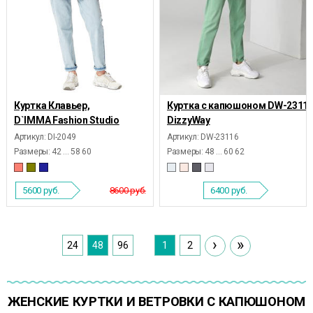
Куртка Клавьер,
Куртка с капюшоном DW-23116
D`IMMA Fashion Studio
DizzyWay
Артикул: DI-2049
Артикул: DW-23116
Размеры:
42 ... 58 60
Размеры:
48 ... 60 62
5600
руб.
8600 руб.
6400
руб.
›
»
24
48
96
1
2
ЖЕНСКИЕ КУРТКИ И ВЕТРОВКИ С КАПЮШОНОМ