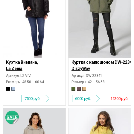
Куртка Вивиана,
Куртка с капюшоном DW-22341
La Zenia
DizzyWay
Артикул: LZ-VIVI
Артикул: DW-22341
Размеры:
48 50 ... 60 64
Размеры:
42 ... 56 58
7500
руб.
6000
руб.
11200 руб.