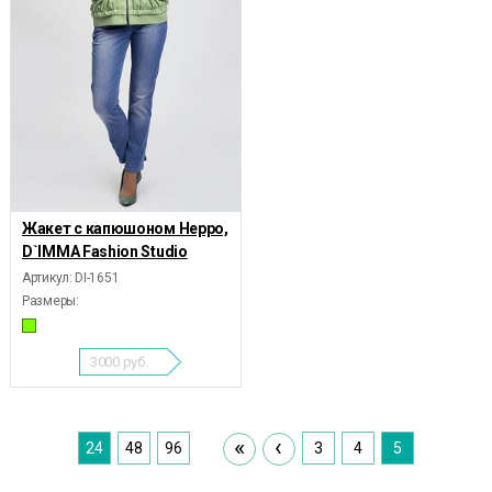
Жакет с капюшоном Нерро,
D`IMMA Fashion Studio
Артикул: DI-1651
Размеры:
3000
руб.
«
‹
24
48
96
3
4
5