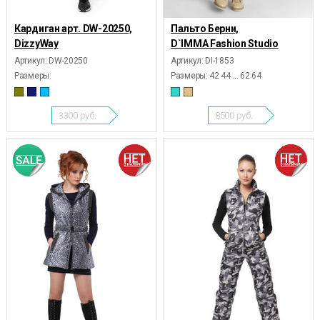
Кардиган арт. DW-20250,
Пальто Берни,
DizzyWay
D`IMMA Fashion Studio
Артикул: DW-20250
Артикул: DI-1853
Размеры:
Размеры:
42 44 ... 62 64
3300
руб.
8500
руб.