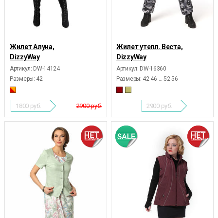
Жилет Алуна,
Жилет утепл. Веста,
DizzyWay
DizzyWay
Артикул: DW-14124
Артикул: DW-16360
Размеры:
42
Размеры:
42 46 ... 52 56
1800
руб.
2900 руб.
2900
руб.