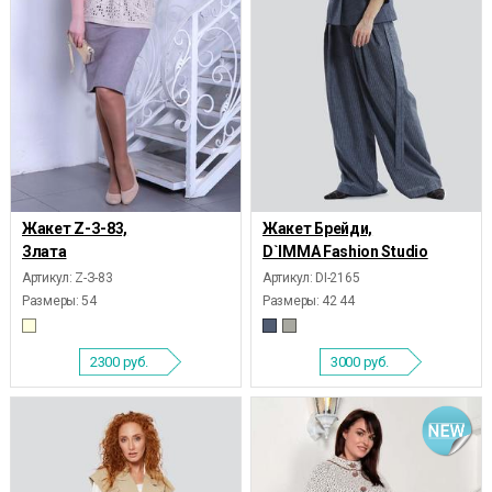
Жакет Z-З-83,
Жакет Брейди,
Злата
D`IMMA Fashion Studio
Артикул: Z-З-83
Артикул: DI-2165
Размеры:
54
Размеры:
42 44
2300
руб.
3000
руб.