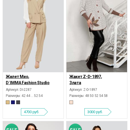
Жилет Мио,
Жакет Z-D-1897,
D`IMMA Fashion Studio
Злата
Артикул: DI-2287
Артикул: Z-D-1897
Размеры:
42 44 ... 52 54
Размеры:
48 50 52 54 58
4700
руб.
3000
руб.