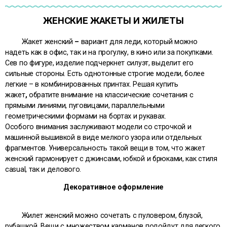
ЖЕНСКИЕ ЖАКЕТЫ И ЖИЛЕТЫ
Жакет женский
–
вариант для леди, который можно
надеть как в офис, так и на прогулку, в кино или за покупками.
Сев по фигуре, изделие подчеркнет силуэт, выделит его
сильные стороны. Есть однотонные строгие модели, более
легкие – в комбинированных принтах. Решая купить
жакет
,
обратите внимание на классические сочетания с
прямыми линиями, пуговицами, параллельными
геометрическими формами на бортах и рукавах.
Особого внимания заслуживают модели со строчкой и
машинной вышивкой в виде мелкого узора или отдельных
фрагментов. Универсальность такой вещи в том, что жакет
женский гармонирует с джинсами, юбкой и брюками, как стиля
casuаl, так и делового.
Декоративное оформление
Жилет женский можно сочетать с пуловером, блузой,
рубашкой. Вещи с множеством карманов подойдут для легкого