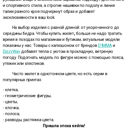
и спортивного стиля, а строгие нашивки по подолу и линия
талии разного кроя подчеркнут образ и добавят
эксклюзивности в ваш look.
На выбор изделия с разной длиной: от укороченного до
середины бедра. Чтобы купить жилет
,
больше не надо тратить
время в походах по магазинам и бутикам, актуальные модели
показаны у нас. Товары с капюшоном от брендов
D’IMMA
и
DizzyWay
добавят тепла с уютом в прохладную, ветреную
погоду. Подогнать модель по фигуре можно с помощью пояса,
утяжек или хлястиков.
Часто жилет в однотонном цвете, но есть серии в
популярных принтах:
- клетка;
- геометрические фигуры;
- цветы;
- елочка;
- полоса;
- разводы, растяжка цвета.
Пришла эпоха кейпа!