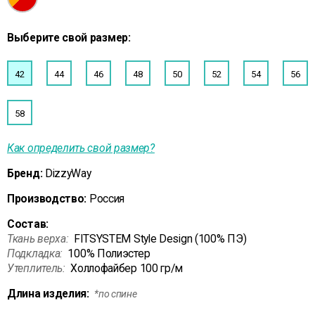
Выберите свой размер:
42
44
46
48
50
52
54
56
58
Как определить свой размер?
Бренд:
DizzyWay
Производство:
Россия
Состав:
Ткань верха:
FITSYSTEM Style Design (100% ПЭ)
Подкладка:
100% Полиэстер
Утеплитель:
Холлофайбер 100 гр/м
Длина изделия:
*по спине