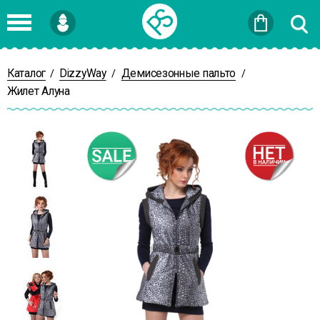
Войти
или
Зарегистрироваться
Каталог
DizzyWay
Демисезонные пальто
/
/
/
Жилет Алуна