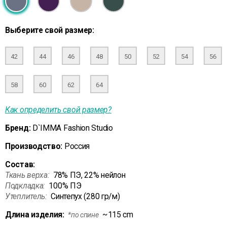
Выберите свой размер:
42
44
46
48
50
52
54
56
58
60
62
64
Как определить свой размер?
Бренд:
D`IMMA Fashion Studio
Производство:
Россия
Состав:
Ткань верха:
78% ПЭ, 22% нейлон
Подкладка:
100% ПЭ
Утеплитель:
Синтепух (280 гр/м)
Длина изделия:
~115 cm
*по спине