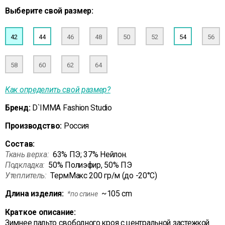
Выберите свой размер:
42
44
46
48
50
52
54
56
58
60
62
64
Как определить свой размер?
Бренд:
D`IMMA Fashion Studio
Производство:
Россия
Состав:
Ткань верха:
63% ПЭ; 37% Нейлон.
Подкладка:
50% Полиэфир, 50% ПЭ
Утеплитель:
ТермМакс 200 гр/м (до -20°C)
Длина изделия:
~105 cm
*по спине
Краткое описание:
Зимнее пальто свободного кроя с центральной застежкой