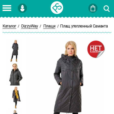
Войти
или
Зарегистрироваться
Каталог
DizzyWay
Плащи
Плащ утепленный Саманта
/
/
/