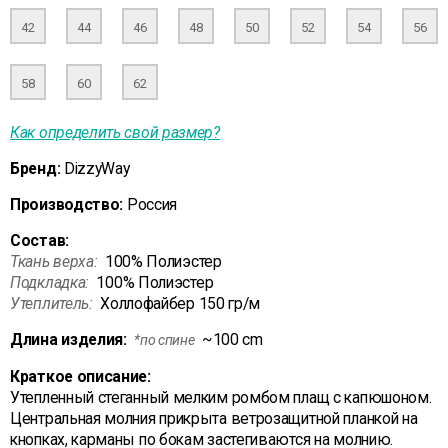
42
44
46
48
50
52
54
56
58
60
62
Как определить свой размер?
Бренд:
DizzyWay
Производство:
Россия
Состав:
Ткань верха:
100% Полиэстер
Подкладка:
100% Полиэстер
Утеплитель:
Холлофайбер 150 гр/м
Длина изделия:
~100 cm
*по спине
Краткое описание:
Утепленный стеганный мелким ромбом плащ с капюшоном.
Центральная молния прикрыта ветрозащитной планкой на
кнопках, карманы по бокам застегиваются на молнию.