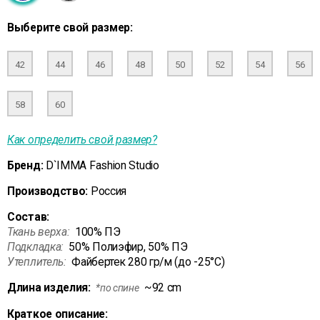
Выберите свой размер:
42
44
46
48
50
52
54
56
58
60
Как определить свой размер?
Бренд:
D`IMMA Fashion Studio
Производство:
Россия
Состав:
Ткань верха:
100% ПЭ
Подкладка:
50% Полиэфир, 50% ПЭ
Утеплитель:
Файбертек 280 гр/м (до -25°C)
Длина изделия:
~92 cm
*по спине
Краткое описание: