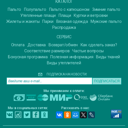
КАТАЛОГ
Пальто
Полупальто
Пальто с капюшоном
Зимние пальто
Утепленные плащи
Плащи
Куртки и ветровки
Жилеты и жакеты
Парки
Вязаная одежда
Мужские пальто
Распродажа
СЕРВИС
Оплата
Доставка
Возврат/обмен
Как сделать заказ?
Соответствие размеров
Частые вопросы
Бонусная программа
Полезная информация
Виды тканей
Виды утеплителей
ПОДПИСКА НА НОВОСТИ:
Мы принимаем к оплате:
Мы в социальных сетях:
Рассказать о нас: