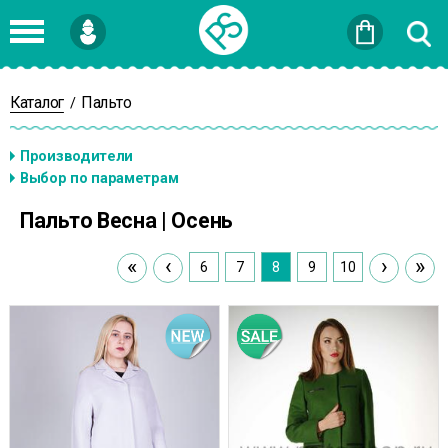
Войти
или
Зарегистрироваться
Каталог
Пальто
/
Пальто Весна | Осень
«
‹
›
»
6
7
8
9
10