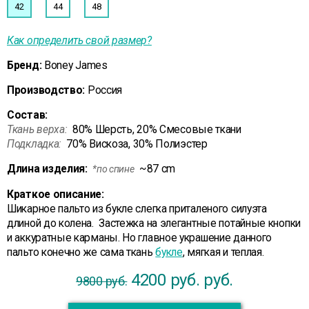
42
44
48
Как определить свой размер?
Бренд:
Boney James
Производство:
Россия
Состав:
Ткань верха:
80% Шерсть, 20% Смесовые ткани
Подкладка:
70% Вискоза, 30% Полиэстер
Длина изделия:
~87 cm
*по спине
Краткое описание:
Шикарное пальто из букле слегка приталеного силуэта
длиной до колена. Застежка на элегантные потайные кнопки
и аккуратные карманы. Но главное украшение данного
пальто конечно же сама ткань
букле
, мягкая и теплая.
4200 руб.
руб.
9800 руб.