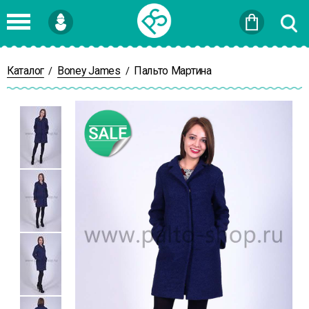
Войти
или
Зарегистрироваться
Каталог
Boney James
Пальто Мартина
/
/