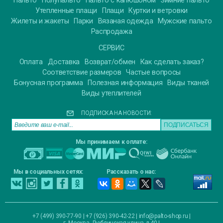
Пальто
Полупальто
Пальто с капюшоном
Зимние пальто
Утепленные плащи
Плащи
Куртки и ветровки
Жилеты и жакеты
Парки
Вязаная одежда
Мужские пальто
Распродажа
СЕРВИС
Оплата
Доставка
Возврат/обмен
Как сделать заказ?
Соответствие размеров
Частые вопросы
Бонусная программа
Полезная информация
Виды тканей
Виды утеплителей
ПОДПИСКА НА НОВОСТИ:
Мы принимаем к оплате:
Мы в социальных сетях:
Рассказать о нас:
+7 (499) 390-77-90 | +7 (926) 390-42-22 |
info@palto-shop.ru
|