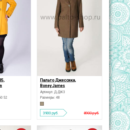
85,
Пальто Джессика,
on
Boney James
Артикул: Д-ДЖ3
50 52
Размеры:
48
3900
руб.
8900 руб.