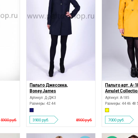
Пальто Джессика,
Пальто арт. А-1
Boney James
Amulet Collecti
Артикул: Д-ДЖ3
Артикул: А-185
Размеры:
42 44
Размеры:
44 46 48 
5900 руб.
3900
руб.
8900 руб.
7000
руб.