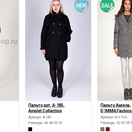
Пальто арт. А-185,
Пальто Анхела,
Amulet Collection
D`IMMA Fashion
Артикул: А-185
Артикул: DI-1754
Размеры:
46 48 50 52
Размеры:
42 50 58 