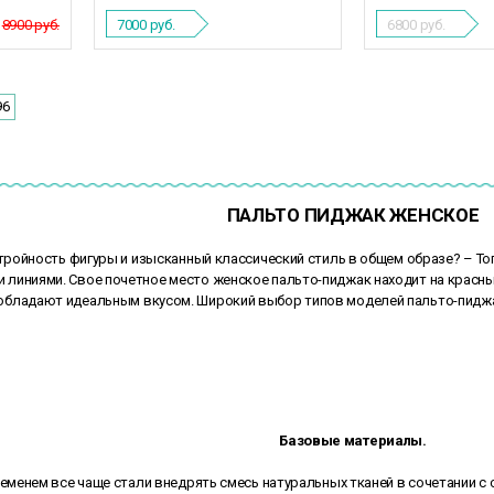
8900 руб.
7000
руб.
6800
руб.
96
ПАЛЬТО ПИДЖАК ЖЕНСКОЕ
ройность фигуры и изысканный классический стиль в общем образе? – Тог
и линиями. Свое почетное место женское пальто-пиджак находит на красн
 обладают идеальным вкусом. Широкий выбор типов моделей пальто-пиджак 
Базовые материалы.
менем все чаще стали внедрять смесь натуральных тканей в сочетании с с