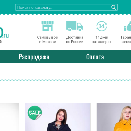
Самовывоз
Доставка
14 дней
Гаран
о
в Москве
по России
на возврат
качес
Распродажа
Оплата