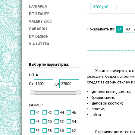
LANIAKEA
3900
руб.
E.T.BEAUTY
VALERY 2000
Показывать по:
24
48
CARARDLI
DM DESIGN
VIA LATTEA
Выбор по параметрам:
Хотите подчеркнуть ст
ЦЕНА
середины бедра и строгим
следят за своим стилем и
От
до
• укороченные джинсы;
• брюки-скини;
• деловой костюм;
РАЗМЕР
• платье;
40
42
44
46
• юбка.
48
50
52
54
56
58
60
62
В производстве со вре