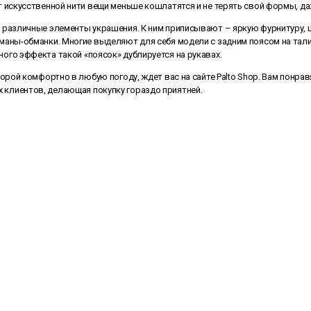
ет искусственной нити вещи меньше кошлатятся и не терять свой формы, д
азличные элементы украшения. К ним приписывают – яркую фурнитуру, ц
арманы-обманки. Многие выделяют для себя модели с задним поясом на та
ного эффекта такой «поясок» дублируется на рукавах.
рой комфортно в любую погоду, ждет вас на сайте Palto Shop. Вам понрав
 клиентов, делающая покупку гораздо приятней.