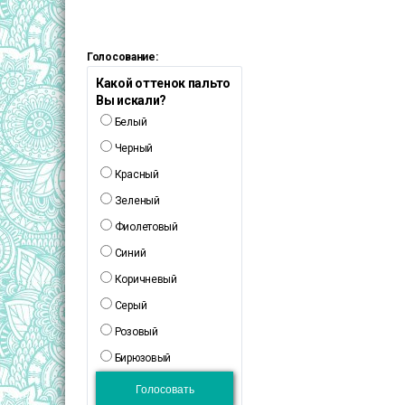
Голосование:
Какой оттенок пальто
Вы искали?
Белый
Черный
Красный
Зеленый
Фиолетовый
Синий
Коричневый
Серый
Розовый
Бирюзовый
Голосовать