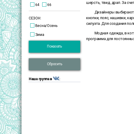
шерсть, твид, драп. За сч
64
66
Дизайнеры выбирают р
кнопки, пояс, нашивки, к
СЕЗОН:
силуэта. Для создания пол
Весна/Осень
Модная одежда, в кото
Зима
программа для постоянных
Показать
Сбросить
Наша группа в
: