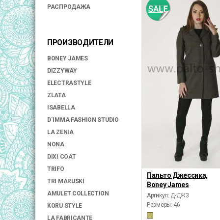
РАСПРОДАЖА
ПРОИЗВОДИТЕЛИ
BONEY JAMES
DIZZYWAY
ELECTRASTYLE
ZLATA
ISABELLA
D`IMMA FASHION STUDIO
LA ZENIA
NONA
DIXI COAT
TRIFO
Пальто Джессика,
TRI MARUSKI
Boney James
AMULET COLLECTION
Артикул: Д-ДЖ3
Размеры:
46
KORU STYLE
LA FABRICANTE