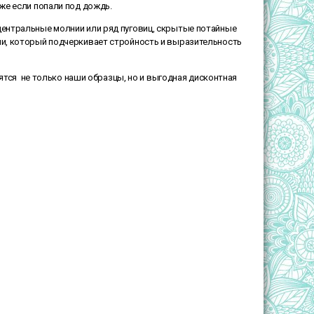
аже если попали под дождь.
ентральные молнии или ряд пуговиц, скрытые потайные
лии, который подчеркивает стройность и выразительность
ятся не только наши образцы, но и выгодная дисконтная