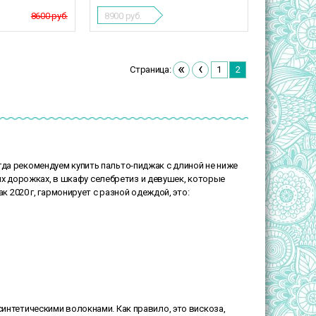
8600 руб.
8900
руб.
«
‹
Страница:
1
2
да рекомендуем купить пальто-пиджак с длиной не ниже
ых дорожках, в шкафу селебретиз и девушек, которые
2020 г, гармонирует с разной одеждой, это:
интетическими волокнами. Как правило, это вискоза,