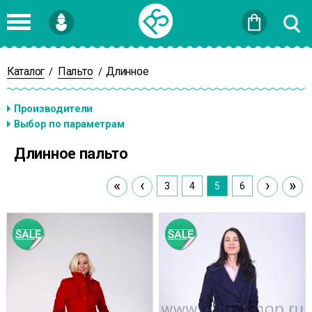
Войти
или
Зарегистрироваться
Каталог
Пальто
Длинное
/
/
Длинное пальто
«
‹
›
»
3
4
5
6