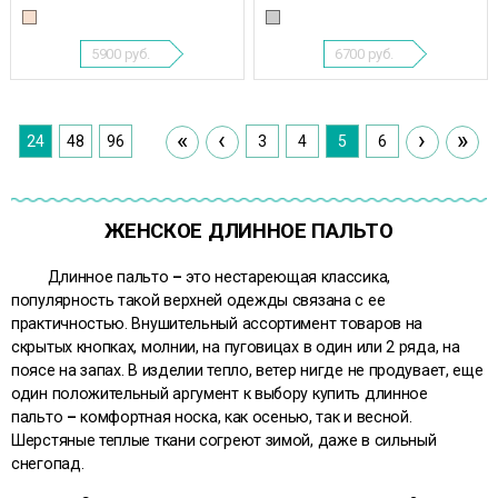
5900
руб.
6700
руб.
«
‹
›
»
24
48
96
3
4
5
6
ЖЕНСКОЕ ДЛИННОЕ ПАЛЬТО
Длинное пальто
–
это нестареющая классика,
популярность такой верхней одежды связана с ее
практичностью. Внушительный ассортимент товаров на
скрытых кнопках, молнии, на пуговицах в один или 2 ряда, на
поясе на запах. В изделии тепло, ветер нигде не продувает, еще
один положительный аргумент к выбору купить длинное
пальто
–
комфортная носка, как осенью, так и весной.
Шерстяные теплые ткани согреют зимой, даже в сильный
снегопад.