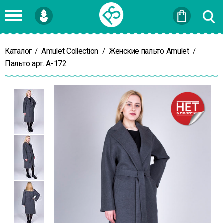
Войти
или
Зарегистрироваться
Каталог
Amulet Collection
Женские пальто Amulet
/
/
/
Пальто арт. А-172