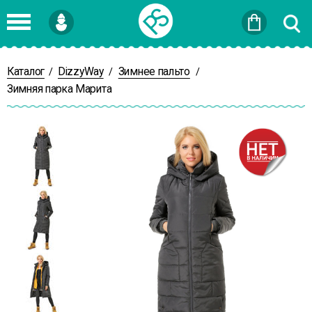
Войти
или
Зарегистрироваться
Каталог
DizzyWay
Зимнее пальто
/
/
/
Зимняя парка Марита