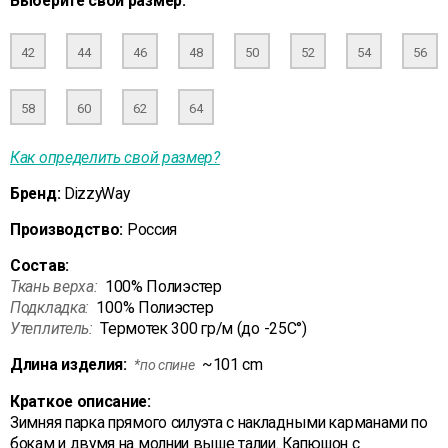
Выберите свой размер:
42
44
46
48
50
52
54
56
58
60
62
64
Как определить свой размер?
Бренд:
DizzyWay
Производство:
Россия
Состав:
Ткань верха:
100% Полиэстер
Подкладка:
100% Полиэстер
Утеплитель:
Термотек 300 гр/м (до -25С°)
Длина изделия:
~101 cm
*по спине
Краткое описание:
Зимняя парка прямого силуэта с накладными карманами по
бокам и двумя на молнии выше талии. Капюшон с