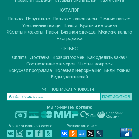
Правила продажи
Отзывы покупателей
Карта сайта
КАТАЛОГ
Пальто
Полупальто
Пальто с капюшоном
Зимние пальто
Утепленные плащи
Плащи
Куртки и ветровки
Жилеты и жакеты
Парки
Вязаная одежда
Мужские пальто
Распродажа
СЕРВИС
Оплата
Доставка
Возврат/обмен
Как сделать заказ?
Соответствие размеров
Частые вопросы
Бонусная программа
Полезная информация
Виды тканей
Виды утеплителей
ПОДПИСКА НА НОВОСТИ:
Мы принимаем к оплате:
Мы в социальных сетях:
Рассказать о нас: