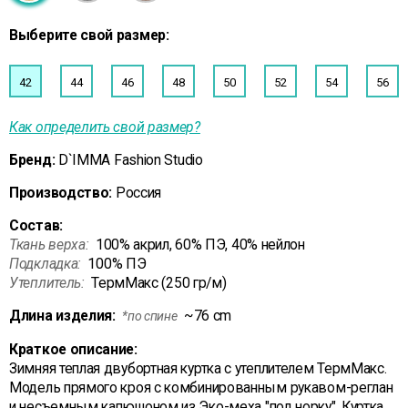
Выберите свой размер:
42
44
46
48
50
52
54
56
Как определить свой размер?
Бренд:
D`IMMA Fashion Studio
Производство:
Россия
Состав:
Ткань верха:
100% акрил, 60% ПЭ, 40% нейлон
Подкладка:
100% ПЭ
Утеплитель:
ТермМакс (250 гр/м)
Длина изделия:
~76 cm
*по спине
Краткое описание:
Зимняя теплая двубортная куртка с утеплителем ТермМакс.
Модель прямого кроя с комбинированным рукавом-реглан
и несъемным капюшоном из Эко-меха "под норку". Куртка