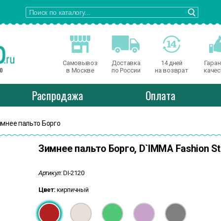
Самовывоз
Доставка
14 дней
Гаран
о
в Москве
по России
на возврат
качес
Распродажа
Оплата
имнее пальто Борго
Зимнее пальто Борго, D`IMMA Fashion St
Артикул:
DI-2120
Цвет:
кирпичный