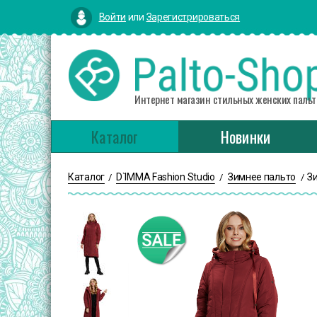
Войти
или
Зарегистрироваться
Интернет магазин стильных женских пальт
Каталог
Новинки
Каталог
D`IMMA Fashion Studio
Зимнее пальто
З
/
/
/