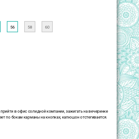
56
58
60
прийти в офис солидной компании, зажигать на вечеринке
еет по бокам карманы на кнопках, капюшон отстегивается.