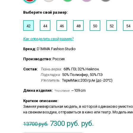
Выберите свой размер:
42
44
46
48
50
52
54
Как определить свой размер?
Бренд:
D`IMMA Fashion Studio
Производство:
Россия
Состав:
Ткань верха:
68% ПЭ; 32% Нейлон.
Подкладка:
50% Полиэфир, 50% ПЭ
Утеплитель:
ТермМакс 200 гр/м (до -20°C)
Длина изделия:
~109 cm
*по спине
Краткое описание:
Зимняя универсальная модель, в которой одинаково уместно 
на свежем воздухе, отправиться в кино или театр. Модель им
7300 руб.
руб.
13700 руб.