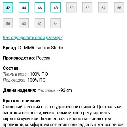
42
44
46
48
50
52
54
56
58
60
62
64
Как определить свой размер?
Бренд:
D`IMMA Fashion Studio
Производство:
Россия
Состав:
Ткань верха:
100% ПЭ
Подкладка:
100% ПЭ
Длина изделия:
~96 cm
*по спине
Краткое описание:
Стильный женский плащ с удлиненной спинкой. Центральная
застежка на кнопки, линию талии можно регулировать
скрытой кулиской. Ткань верха с водоотталкивающей
пропиткой, комфортная сетчатая подкладка в цвет основной