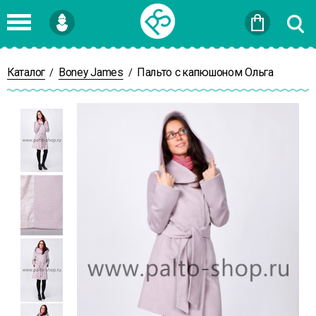
Войти
или
Зарегистрироваться
Каталог
Boney James
Пальто с капюшоном Ольга
/
/