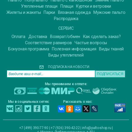
Пальто
Полупальто
Пальто с капюшоном
Зимние пальто
Утепленные плащи
Плащи
Куртки и ветровки
Жилеты и жакеты
Парки
Вязаная одежда
Мужские пальто
Распродажа
СЕРВИС
Оплата
Доставка
Возврат/обмен
Как сделать заказ?
Соответствие размеров
Частые вопросы
Бонусная программа
Полезная информация
Виды тканей
Виды утеплителей
ПОДПИСКА НА НОВОСТИ:
Мы принимаем к оплате:
Мы в социальных сетях:
Рассказать о нас:
+7 (499) 390-77-90 | +7 (926) 390-42-22 |
info@palto-shop.ru
|