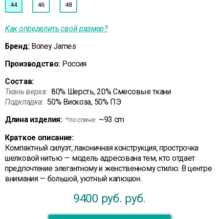
44
46
48
Как определить свой размер?
Бренд:
Boney James
Производство:
Россия
Состав:
Ткань верха:
80% Шерсть, 20% Смесовые ткани
Подкладка:
50% Вискоза, 50% ПЭ
Длина изделия:
~93 cm
*по спине
Краткое описание:
Компактный силуэт, лаконичная конструкция, прострочка
шелковой нитью — модель адресована тем, кто отдает
предпочтение элегантному и женственному стилю. В центре
внимания — большой, уютный капюшон.
9400 руб.
руб.