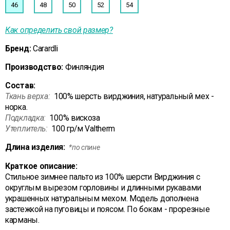
46
48
50
52
54
Как определить свой размер?
Бренд:
Carardli
Производство:
Финляндия
Состав:
Ткань верха:
100% шерсть вирджиния, натуральный мех -
норка.
Подкладка:
100% вискоза
Утеплитель:
100 гр/м Valtherm
Длина изделия:
*по спине
Краткое описание:
Стильное зимнее пальто из 100% шерсти Вирджиния с
округлым вырезом горловины и длинными рукавами
украшенных натуральным мехом. Модель дополнена
застежкой на пуговицы и поясом. По бокам - прорезные
карманы.