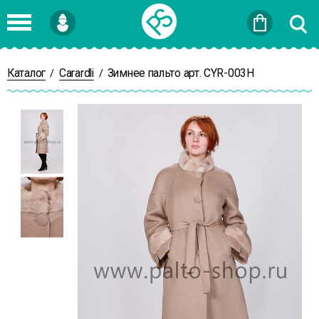
Войти
или
Зарегистрироваться
Каталог
Carardli
Зимнее пальто арт. CYR-003Н
/
/