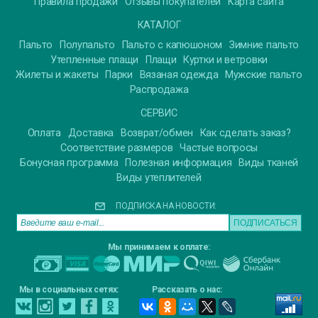
Правила продажи
Отзывы покупателей
Карта сайта
КАТАЛОГ
Пальто
Полупальто
Пальто с капюшоном
Зимние пальто
Утепленные плащи
Плащи
Куртки и ветровки
Жилеты и жакеты
Парки
Вязаная одежда
Мужские пальто
Распродажа
СЕРВИС
Оплата
Доставка
Возврат/обмен
Как сделать заказ?
Соответствие размеров
Частые вопросы
Бонусная программа
Полезная информация
Виды тканей
Виды утеплителей
ПОДПИСКА НА НОВОСТИ:
Мы принимаем к оплате:
Мы в социальных сетях:
Рассказать о нас: