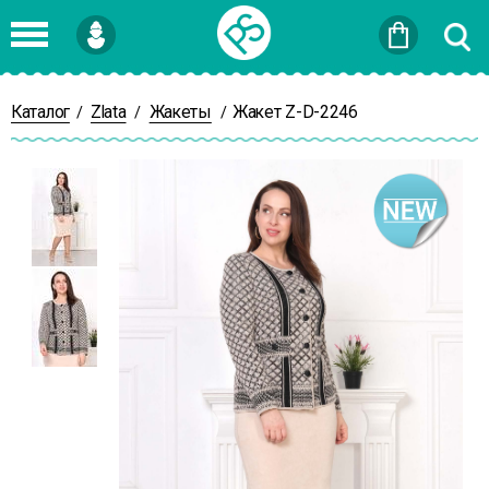
Войти
или
Зарегистрироваться
Каталог
Zlata
Жакеты
Жакет Z-D-2246
/
/
/