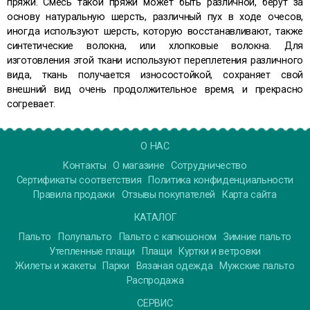
пряжи. Смесь такой пряжи может быть различной, берут за
основу натуральную шерсть, различный пух в ходе очесов,
иногда используют шерсть, которую восстанавливают, также
синтетические волокна, или хлопковые волокна. Для
изготовления этой ткани используют переплетения различного
вида, ткань получается износостойкой, сохраняет свой
внешний вид очень продолжительное время, и прекрасно
согревает.
О НАС
Контакты
О магазине
Сотрудничество
Сертификаты соответствия
Политика конфиденциальности
Правила продажи
Отзывы покупателей
Карта сайта
КАТАЛОГ
Пальто
Полупальто
Пальто с капюшоном
Зимние пальто
Утепленные плащи
Плащи
Куртки и ветровки
Жилеты и жакеты
Парки
Вязаная одежда
Мужские пальто
Распродажа
СЕРВИС