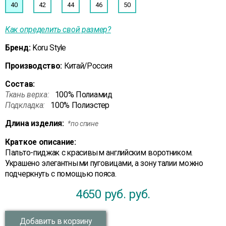
40
42
44
46
50
Как определить свой размер?
Бренд:
Koru Style
Производство:
Китай/Россия
Состав:
Ткань верха:
100% Полиамид
Подкладка:
100% Полиэстер
Длина изделия:
*по спине
Краткое описание:
Пальто-пиджак с красивым английским воротником.
Украшено элегантными пуговицами, а зону талии можно
подчеркнуть с помощью пояса.
4650 руб.
руб.
Добавить в корзину