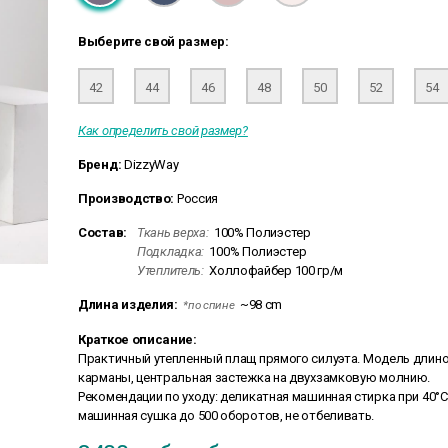
Выберите свой размер:
42
44
46
48
50
52
54
Как определить свой размер?
Бренд:
DizzyWay
Производство:
Россия
Состав:
Ткань верха:
100% Полиэстер
Подкладка:
100% Полиэстер
Утеплитель:
Холлофайбер 100 гр/м
Длина изделия:
~98 cm
*по спине
Краткое описание:
Практичный утепленный плащ прямого силуэта. Модель длин
карманы, центральная застежка на двухзамковую молнию.
Рекомендации по уходу: деликатная машинная стирка при 40°С,
машинная сушка до 500 оборотов, не отбеливать.