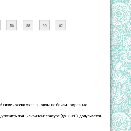
56
58
60
62
ой ниже колена с капюшоном, по бокам прорезные
 утюжить при низкой температуре (до 110°С), допускается