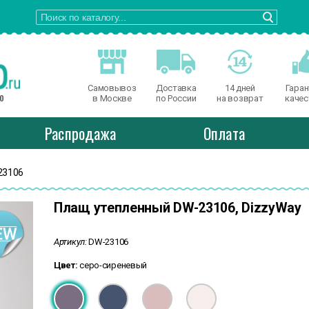
Самовывоз
Доставка
14 дней
Гаран
о
в Москве
по России
на возврат
качес
Распродажа
Оплата
23106
Плащ утепленный DW-23106, DizzyWay
Артикул:
DW-23106
Цвет:
серо-сиреневый