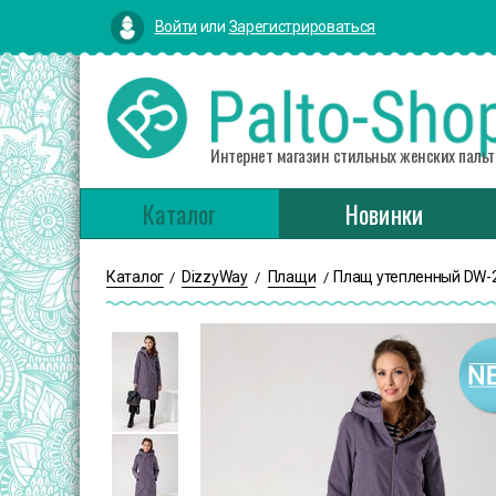
Войти
или
Зарегистрироваться
Интернет магазин стильных женских пальт
Каталог
Новинки
Каталог
DizzyWay
Плащи
Плащ утепленный DW-
/
/
/