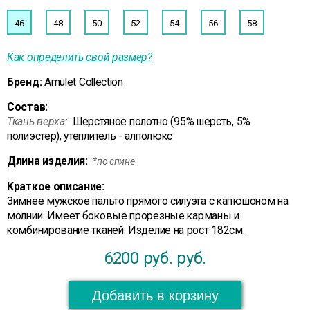
46
48
50
52
54
56
58
Как определить свой размер?
Бренд:
Amulet Collection
Состав:
Ткань верха:
Шерстяное полотно (95% шерсть, 5%
полиэстер), утеплитель - алполюкс
Длина изделия:
*по спине
Краткое описание:
Зимнее мужское пальто прямого силуэта с капюшоном на
молнии. Имеет боковые прорезные карманы и
комбинирование тканей. Изделие на рост 182см.
6200 руб.
руб.
Добавить в корзину