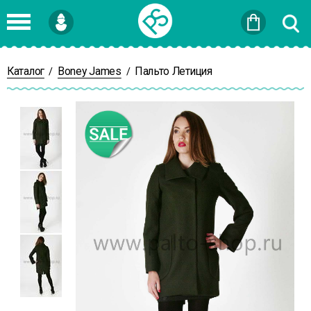
Войти
или
Зарегистрироваться
Каталог
Boney James
Пальто Летиция
/
/