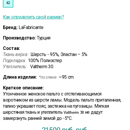
42
Как определить свой размер?
Бренд:
LaFabricante
Производство:
Турция
Состав:
Ткань верха:
Шерсть - 95%, Эластан – 5%
Подкладка:
100% Полиэстер
Утеплитель:
Valtherm 30
Длина изделия:
~95 cm
*по спине
Краткое описание:
Утонченное женское пальто с отстегивающимся
воротником из шерсти ламы. Модель пальто приталенная,
талию украшает пояс, застежка на пуговицы. Мягкая
шерстяная ткань и утеплитель
не дадут
Valtherm
30
замерзнуть ранней зимой до -5°С.
21500 руб.
руб.