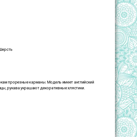
 Шерсть
бокам прорезные карманы. Модель имеет английский
вицы, рукава украшают декоративные хлястики.