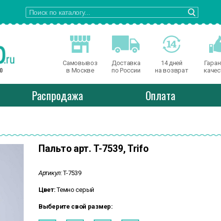
Самовывоз
Доставка
14 дней
Гаран
о
в Москве
по России
на возврат
качес
Распродажа
Оплата
Пальто арт. T-7539, Trifo
Артикул:
T-7539
Цвет:
Темно серый
Выберите свой размер: