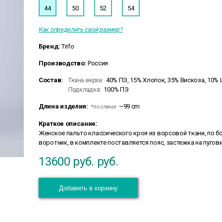
44
50
52
54
Как определить свой размер?
Бренд:
Trifo
Производство:
Россия
Состав:
Ткань верха:
40% ПЭ, 15% Хлопок, 35% Вискоза, 10%
Подкладка:
100% ПЭ
Длина изделия:
~99 cm
*по спине
Краткое описание:
Женское пальто классического кроя из ворсовой ткани, по 
воротник, в комплекте поставляется пояс, застежка на пуго
13600 руб.
руб.
Добавить в корзину