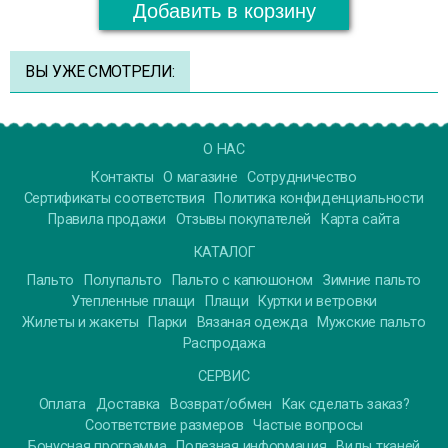
Добавить в корзину
ВЫ УЖЕ СМОТРЕЛИ:
О НАС
Контакты
О магазине
Сотрудничество
Сертификаты соответствия
Политика конфиденциальности
Правила продажи
Отзывы покупателей
Карта сайта
КАТАЛОГ
Пальто
Полупальто
Пальто с капюшоном
Зимние пальто
Утепленные плащи
Плащи
Куртки и ветровки
Жилеты и жакеты
Парки
Вязаная одежда
Мужские пальто
Распродажа
СЕРВИС
Оплата
Доставка
Возврат/обмен
Как сделать заказ?
Соответствие размеров
Частые вопросы
Бонусная программа
Полезная информация
Виды тканей