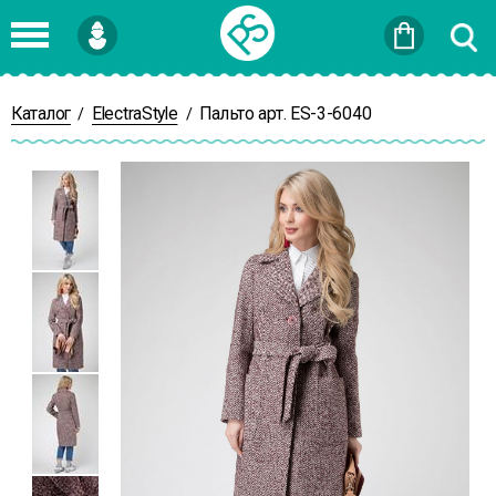
Войти
или
Зарегистрироваться
Каталог
ElectraStyle
Пальто арт. ES-3-6040
/
/