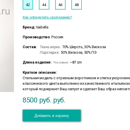
42
44
46
48
Как определить свой размер?
Бренд:
Isabella
Производство:
Россия
Состав:
Ткань верха:
70% Шерсть, 30% Вискоза
Подкладка:
50% Вискоза, 50% ПЭ
Длина изделия:
~87 cm
*по спине
Краткое описание:
Стильная модель с отрезным воротником и слегка укороченн
классического цвета выполнено из качественного итальянск
который подчеркнет Ваш силуэт и сделает Ваш образ непов
8500 руб.
руб.
Добавить в корзину