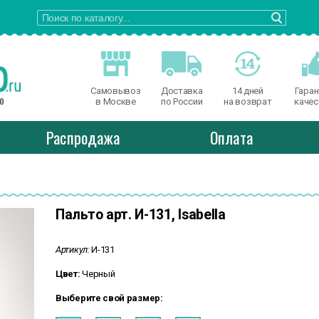
Самовывоз
Доставка
14 дней
Гаран
о
в Москве
по России
на возврат
качес
Распродажа
Оплата
Пальто арт. И-131, Isabella
Артикул:
И-131
Цвет:
Черный
Выберите свой размер: