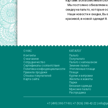
картами. Все возможные спо
Мы постоянно обновляем ка
скидку на пальто, которые о
Наши новости и скидки, Вы в
красивой, в новой одежде! А
О НАС
КАТАЛОГ
Контакты
Пальто
О магазине
Полупальто
Сотрудничество
Пальто с капюшоном
Сертификаты соответствия
Зимние пальто
Политика конфиденциальности
Утепленные плащи
Правила продажи
Плащи
Отзывы покупателей
Куртки и ветровки
Карта сайта
Жилеты и жакеты
Парки
Вязаная одежда
Мужские пальто
Распродажа
+7 (499) 390-77-90 | +7 (926) 390-42-22 |
info@pa