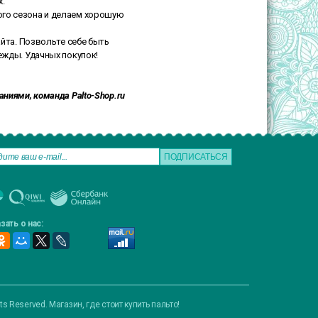
.
го сезона и делаем хорошую
йта. Позвольте себе быть
ежды. Удачных покупок!
ниями, команда Palto-Shop.ru
зать о нас:
hts Reserved.
Магазин, где стоит купить пальто!