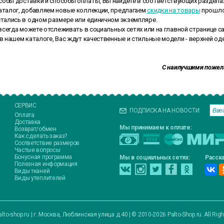
собы доставки и способы оплаты, Вы найдете в соответствующих разделах
талог, добавляем новые коллекции, предлагаем
скидки на товары
прошло
стались в одном размере или единичном экземпляре.
сегда можете отслеживать в социальных сетях или на главной странице са
 в нашем каталоге, Вас ждут качественные и стильные модели - верхней од
С наилучшими пожела
СЕРВИС
ПОДПИСКА НА НОВОСТИ:
Оплата
Доставка
Мы принимаем к оплате:
Возврат/обмен
Как сделать заказ?
Соответствие размеров
Частые вопросы
Бонусная программа
Мы в социальных сетях:
Расска
Полезная информация
Виды тканей
Виды утеплителей
lto-shop.ru
|
г. Москва, Люблинская улица д.40
|
© 2010-2026 Palto-Shop.ru. All Rig