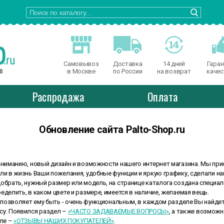
Самовывоз
Доставка
14 дней
Гаран
о
в Москве
по России
на возврат
качес
Распродажа
Оплата
Обновление сайта Palto-Shop.ru
иманию, новый дизайн и возможности нашего интернет магазина. Мы пр
ли в жизнь Ваши пожелания, удобные функции и яркую графику, сделали н
обрать, нужный размер или модель, на странице каталога создана специал
еделить, в каком цвете и размере, имеется в наличие, желаемая вещь.
позволяет ему быть - очень функциональным, в каждом разделе Вы найд
су. Появился раздел –
«ЧАСТО ЗАДАВАЕМЫЕ ВОПРОСЫ»
, а также возможн
еле –
«ОТЗЫВЫ НАШИХ ПОКУПАТЕЛЕЙ»
.