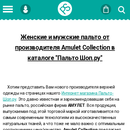
Войти
или
Зарегистрироваться
Женские и мужские пальто от
производителя Amulet Collection в
каталоге "Пальто Шоп.ру"
Хотим представить Вам нового производителя верхней
одежды на страницах нашего
Интернет магазина Пальто
-
Шоп.ру
. Это давно известная и зарекомендовавшая себя на
рынке пальто, российская фирма
АМУЛЕТ
.
Вся продукция,
выпускаемая под этой торговой маркой изготавливается по
самым современным технологиям из высококачественных
натуральных тканей, а что тоже не мало важно с
оптимальным
соотношением цена/качество
.
Amulet
Collection
предлагает